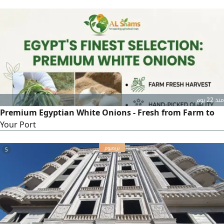
top - tier agricultural produce straight from Egypt's fertile
fields to your global market. Why Partner with Us Superior
Quality Rich color, optimal sweetness, and high nutritional
value. Global Standards Freshly harvested, meticulously
منذ 22 يوم
Premium Egyptian White Onions - Fresh from Farm to
Your Port
5