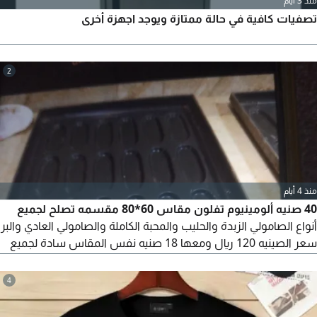
منذ 3 أيام
تصفيات كافية في حالة ممتازة ويوجد اجهزة أخرى
2
منذ 4 أيام
40 صنيه ألومينيوم تفلون مقاس 60*80 مقسمه تصلح لجميع
أنواع الصامولي الزبدة والحليب والمحبة الكاملة والصامولي العادي والبر
سعر الصينيه 120 ريال ومعها 18 صنيه نفس المقاس سادة لجميع
أنواع الشوابير والحلويات وغيره لو مخبز عاوز الثواني دي يراسلني البيع
لظروف خاصه
4