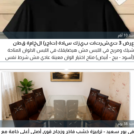
منذ 10 أيام
عرض 3 تيشرتات بيزك سادة (تاجر) الخامة قطن
شيك ومريح في اللبس مش هيضايقك في اللبس الالوان المتاحة
(أسود - بيج - أبيض) متاح اختيار الوان معينة عادي مش شرط نفس
الوان العرض المقاسات المتاحة (XL - XXL - XXXL) تلبيس لحد 95 كيلو
XL من 50 الى 60 كيلو XXL من 60 الى 75 كيلو XXXL من 75 الى 95
كيلو السعر 580
منذ 38 يوم
في بور سعيد - ترابيزة خشب فاخر وزجاج قوي أصلي أعلى خامة مع