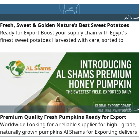
rich flavor, and maximum nutritional valueready for global
shipment. High - grade quality Year - round availability
منذ 8 أيام
Strict compliance with international standards Flexible
Fresh, Sweet & Golden Nature’s Best Sweet Potatoes
packaging options Contact
Ready for Export Boost your supply chain with Egypt's
finest sweet potatoes Harvested with care, sorted to
perfection, and packed to ensure maximum freshness
upon arrival. Varieties Beauregard Bellevue Packaging
Customized mesh bags or cartoon boxes per client
request Export Destinations Worldwide Partner with Al -
Shams for Exporting today for
منذ 10 أيام
Premium Quality Fresh Pumpkins Ready for Export
Worldwide Looking for a reliable supplier for high - grade,
naturally grown pumpkins Al Shams for Exporting delivers