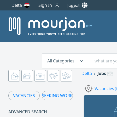
العربية
Sign In
Delta
Delta
All Categories
Delta
Jobs
Vacancies
(
VACANCIES
SEEKING WORK
ADVANCED SEARCH