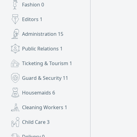
Fashion
0
Editors
1
Administration
15
Public Relations
1
Ticketing & Tourism
1
Guard & Security
11
Housemaids
6
Cleaning Workers
1
Child Care
3
Delivery
0