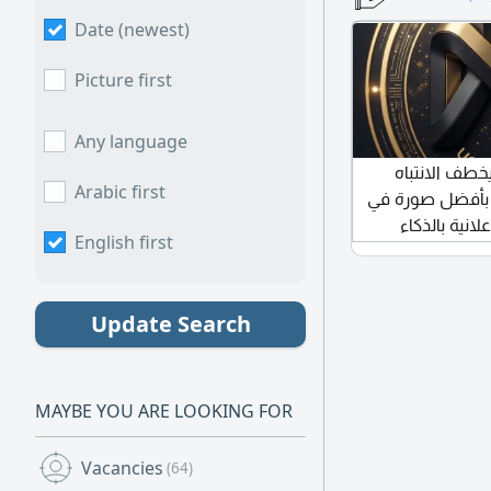
لتطوير أسطول
السيارات لدينا والشريك له سياراته ونسبة 20 من
Date (newest)
أو صيانات الجاد
دث في باقي
Picture first
Any language
خطف الانتباه
Arabic first
 بأفضل صورة في
اعلانية بالذكاء
English first
ع بين الابداع،
 على جذب المزيد
ة اعلانية مخصصة
Update Search
ق هدف الاعلان
عربية أو خليجية
MAYBE YOU ARE LOOKING FOR
Vacancies
(64)