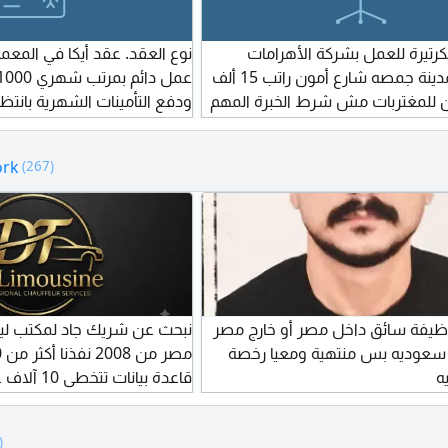
يرة للعمل بشركة الأهرامات
نوع العقد. عقد أيكا في المعما
للعقارات بمدينة جمصه شارع أمون راتب 15 ألف
للمغتربات مش شرط الخبرة المهم
ودفع التأمينات الشهرية بانت
ه للعمل وحسنة المظهر
المعاش في دولة اليونان وال
ork
(267)
مبلغ مالي من الدولة بخلاف ا
ألاف مع العقد 4 أل
بعد مقابلة السفارة الأوراق ا
ميلاد حديثة
يفة سائق داخل مصر أو خارج مصر
نبحث عن شريك جاد لمكتب لي
سعوديه بس منتهية ومعيا رخصة
ه
قاعدة بيانات
)