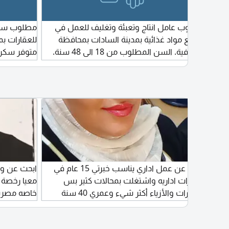
مطلوب عامل انتاج وتعبئة وتغليف للعمل في
مطلوب سكرت
يوجد
مصنع مواد غذائية بمدينة السادات بمحافظة
-
المنوفية. السن المطلوب من 18 الى 48 سنة.
متوفر سكن 
سنة - 12 ساعة (راحة) 8100
يتوفر نظام عمل 8 ساعات يوميا (منها ساعة
شخصيه جاد
ه للتواصل
راحة) براتب 6000 جنيه شهريا، أو نظام عمل 16
ساعة يوميا (منها ساعةان راحة) براتب 13000
جنيه شهريا. يوفر العمل سلفا أسبوعية يومي
الاثنين والخميس، مع امكانية تناول منتجات
المصنع، كما يتوفر سكن والسكن مراقب
بالكاميرات
Ms of
ابحث عن عمل اداري يناسب خبرتي 15 عام في
ابحث عن وظ
يس لغات البرمجة + Python
الامارات اداريه واشتغلت بمحالات كثير بس
معيا رخصة 
العقارات والأزياء أكثر شيء وعمري 40 سنة
خاصه مصري
F
مصريه محجبة مؤهل معهد قسم كمبيوتر من
طفال من
القاهرة عين شمس وممكن فرصة العمل تكون