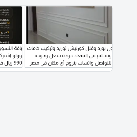
فال
داخل أو خارج مصر شكرا
ناعي
عي
جبسون بورد وفلل كورنيش توريد وتركيب خامات
ز
عالية وتسليم في الميعاد جودة شغل وجوده
وولو اشتر
سعر للتواصل واتساب بنروح أي مكان في مصر
990 ريا
خاذ
تصميم منيو 
حملات اعلان
ت،
ة