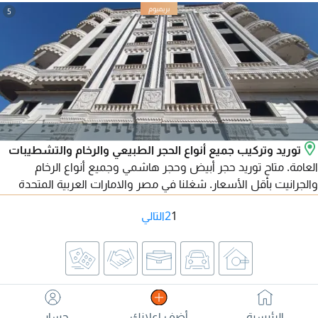
النقل الفاخر بأفضل فانات التنفيذية: مرسيدس V300.
5
توريد وتركيب جميع أنواع الحجر الطبيعي والرخام والتشطيبات
العامة. متاح توريد حجر أبيض وحجر هاشمي وجميع أنواع الرخام
والجرانيت بأقل الأسعار. شغلنا في مصر والامارات العربية المتحدة
ومتاح تصدير لجميع الدول العربية. للتواصل
1
2
التالي
الرئيسية
أضف اعلانك
حسابي