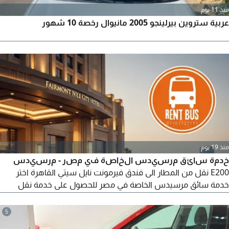
منذ 11 يوم
عربية ستروين بيرلينجو 2005 مانيوال رخصة 10 شهور
منذ 19 يوم
خدمة سائق مرسيدس الخاصة في مصر - مرسيدس
E200 نقل من المطار الى فندق فيرمونت نايل سيتي القاهرة اختر
خدمة سائق مرسيدس الخاصة في مصر للحصول على خدمة نقل
راقية من مطار القاهرة الدولي الى فندق فيرمونت نايل سيتي سافر
في سيارة مرسيدس بنز E200 سيدان موديل 2025 الأنيقة مع سائق
5
محترف واستمتع بالراحة والخصوصية والالتزام بالمواعيد. مثالية لرجال