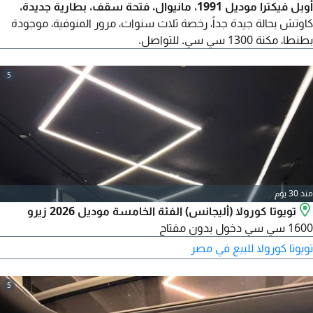
أوبل فيكترا موديل 1991، مانيوال، فتحة سقف، بطارية جديدة،
كاوتش بحالة جيدة جداً، رخصة ثلاث سنوات، مرور المنوفية، موجودة
بطنطا، مكنة 1300 سي سي. للتواصل.
5
منذ 30 يوم
تويوتا كورولا (أليجانس) الفئة الخامسة موديل 2026 زيرو
1600 سي سي دخول بدون مفتاح
تويوتا كورولا للبيع في مصر
5