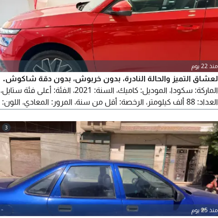
الأعمال والمسافرين المنفردين
منذ 22 يوم
لعشاق التميز والحالة النادرة، بدون خربوش، بدون دقة شاكوش.
الماركة: سكودا، الموديل: كاميك، السنة: 2021، الفئة: أعلى فئة ستايل،
العداد: 88 ألف كيلومتر، الرخصة: أقل من سنة، المرور: المعادي، اللون:
أحمر، الدهانات: فبريكا بالكامل، كما عودناكم صيانات توكيل حتى آخر
متر، العربية بحالة الزيرو.
3
منذ 25 يوم