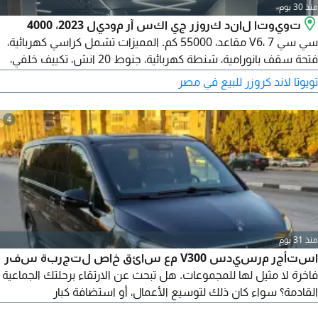
منذ 30 يوم
تويوتا لاند كروزر جي اكس آر موديل 2023، 4000
سي سي V6، 7 مقاعد، 55000 كم. المميزات تشمل كراسي كهربائية،
فتحة سقف بانورامية، شنطة كهربائية، جنوط 20 انش، تكييف خلفي،
لون أبيض، فرش بيج
تويوتا لاند كروزر للبيع في مصر
4
منذ 31 يوم
استأجر مرسيدس V300 مع سائق خاص لتجربة سفر
فاخرة لا مثيل لها للمجموعات. هل تبحث عن الارتقاء برحلتك الجماعية
القادمة؟ سواء كان ذلك لتوسيع الأعمال، أو استضافة كبار
الشخصيات، أو السفر العائلي الحصري، فإن بداية ليموزين تعيد تعريف