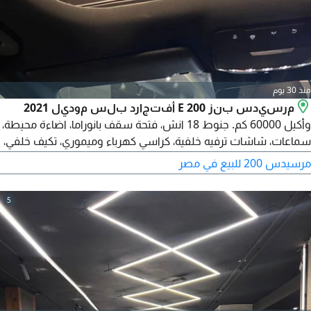
منذ 30 يوم
مرسيدس بنز E 200 أفتجارد بلس موديل 2021
وأكيل 60000 كم. جنوط 18 انش، فتحة سقف بانوراما، اضاءة محيطة،
سماعات، شاشات ترفيه خلفية، كراسي كهرباء وميموري، تكيف خلفي،
شنطة كهرباء. لون أسود، فرش بني. مرور حدائق الأهرام. رخصة سنة
مرسيدس 200 للبيع في مصر
ونصف
5