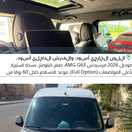
5
منذ 6 أيام
اللون الخارجي أسود، والفرش الداخلي أسود.
موديل 2026 مرسيدس AMG G63، صفر كيلومتر، نسخة استيراد
بأعلى المواصفات (Full Option). موعد الاستلام خلال 60 يومًا من
تاريخ التعاقد. نظام التعاقد: دفع 50% مقدم (Deposit) عند التعاقد،
وسداد 50% المتبقية عند استلام السيارة. لإتمام التعاقد في حالة
5
الرغبة في الحجز أو التعاقد، يتم تحديد موعد (Meeting) رسمي داخل
مكتب مستورد السيارة في مصر الجديدة.