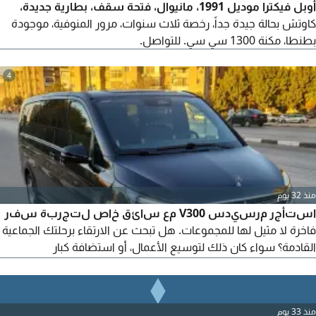
أوبل فيكترا موديل 1991، مانيوال، فتحة سقف، بطارية جديدة،
كاوتش بحالة جيدة جداً، رخصة ثلاث سنوات، مرور المنوفية، موجودة
بطنطا، مكنة 1300 سي سي. للتواصل.
4
منذ 32 يوم
استأجر مرسيدس V300 مع سائق خاص لتجربة سفر
فاخرة لا مثيل لها للمجموعات. هل تبحث عن الارتقاء برحلتك الجماعية
القادمة؟ سواء كان ذلك لتوسيع الأعمال، أو استضافة كبار
الشخصيات، أو السفر العائلي الحصري، فإن بداية ليموزين تعيد تعريف
النقل الفاخر بأفضل فانات التنفيذية: مرسيدس V300.
منذ 33 يوم