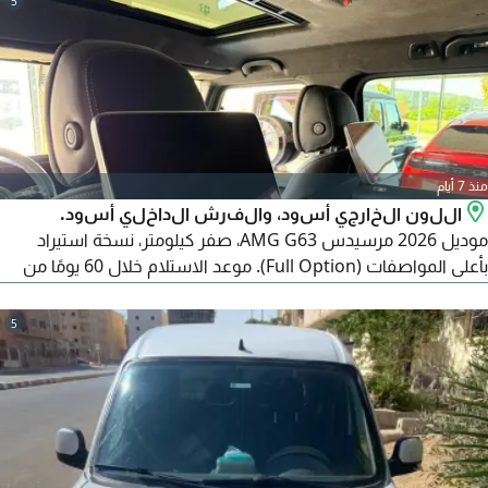
5
منذ 7 أيام
اللون الخارجي أسود، والفرش الداخلي أسود.
موديل 2026 مرسيدس AMG G63، صفر كيلومتر، نسخة استيراد
بأعلى المواصفات (Full Option). موعد الاستلام خلال 60 يومًا من
تاريخ التعاقد. نظام التعاقد: دفع 50% مقدم (Deposit) عند التعاقد،
وسداد 50% المتبقية عند استلام السيارة. لإتمام التعاقد في حالة
5
الرغبة في الحجز أو التعاقد، يتم تحديد موعد (Meeting) رسمي داخل
مكتب مستورد السيارة في مصر الجديدة.