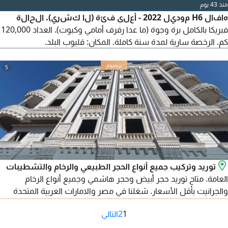
منذ 43 يوم
هافال H6 موديل 2022 - أعلى فئة (لا كشري). الحالة
فبريكا بالكامل برة وجوة (ما عدا رفرف أمامي وكبوت). العداد 120,000
كم. الرخصة سارية لمدة سنة كاملة. المكان: قليوب البلد.
5
توريد وتركيب جميع أنواع الحجر الطبيعي والرخام والتشطيبات
العامة. متاح توريد حجر أبيض وحجر هاشمي وجميع أنواع الرخام
والجرانيت بأقل الأسعار. شغلنا في مصر والامارات العربية المتحدة
ومتاح تصدير لجميع الدول العربية. للتواصل
1
2
التالي