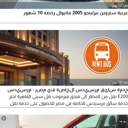
منذ 12 يوم
عربية ستروين بيرلينجو 2005 مانيوال رخصة 10 شهور
منذ 20 يوم
خدمة سائق مرسيدس الخاصة في مصر - مرسيدس
E200 نقل من المطار الى فندق فيرمونت نايل سيتي القاهرة اختر
خدمة سائق مرسيدس الخاصة في مصر للحصول على خدمة نقل
راقية من مطار القاهرة الدولي الى فندق فيرمونت نايل سيتي سافر
في سيارة مرسيدس بنز E200 سيدان موديل 2025 الأنيقة مع سائق
5
محترف واستمتع بالراحة والخصوصية والالتزام بالمواعيد. مثالية لرجال