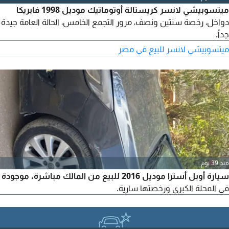
ميتسوبيشي لانسر كريستالة أوتوماتيك موديل 1998 فابريكا
دواخل، رخصة سنتين ونصف، مرور التجمع الخامس، الحالة العامة جيدة
جداً.
ميتسوبيشي لانسر للبيع في مصر
منذ 39 يوم
سيارة أوبل أسترا موديل 2016 للبيع من المالك مباشرة. موجودة
في المحلة الكبرى ورخصتها سارية.