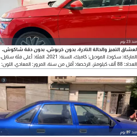
الأعمال والمسافرين المنفردين
منذ 23 يوم
لعشاق التميز والحالة النادرة، بدون خربوش، بدون دقة شاكوش.
الماركة: سكودا، الموديل: كاميك، السنة: 2021، الفئة: أعلى فئة ستايل،
العداد: 88 ألف كيلومتر، الرخصة: أقل من سنة، المرور: المعادي، اللون:
أحمر، الدهانات: فبريكا بالكامل، كما عودناكم صيانات توكيل حتى آخر
متر، العربية بحالة الزيرو.
3
منذ 27 يوم