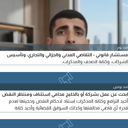
منذ يوم
مستشار قانوني - التقاضي المدني والجزائي والتجاري، وتأسيس
الشركات، وكتابة الصحف والمذكرات.
منذ يومين
ابحث عن عمل بشركة أو بالخليج محامي استئناف ومنتظر النقض
أجيد الترافع وكتابة المذكرات استناد لاحكام النقض وحجيتها لعدم
قدرة أي قاضي مخالفتها وكذلك السوابق القضائية وأجيد كتابة
الطعون وتقويم ألعوار القانوني بأسباب الحكم أجيد كتابة العقود
والأبحاث القانونية أجيد شرح وتلخيص مواد القانون أجيد تقديم الرأي