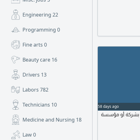
Engineering
22
Programming
0
Fine arts
0
Beauty care
16
Drivers
13
Labors
782
Technicians
10
58 days ago
بحث عن عمل بشركة أو مؤسسة
Medicine and Nursing
18
Law
0