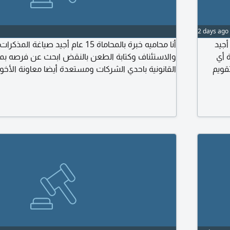
2 days ago
أجيد
أنا محاميه خبرة بالمحاماة 15 عام أجيد صياغة 
 أي
والاستئناف وكتابة الطعن بالنقض ابحث عن فرصه ب
قويم
القانونية باحدي الشركات ومستعدة أيضا معاونة الأخو
أجيد
أي ملف قضية وتوليه
وتقديم
ث وأجيد