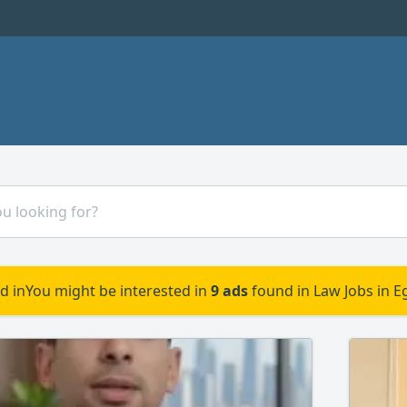
d in
You might be interested in
9 ads
found in Law Jobs in E