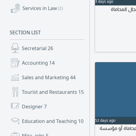
3 days ago
Services in Law
(2)
ال المحاماة
SECTION LIST
Secretarial
26
Accounting
14
Sales and Marketing
44
Tourist and Restaurants
15
Designer
7
Education and Teaching
10
52 days ago
محاماة أو مؤسسة
Misc. jobs
5