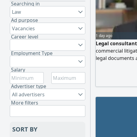
Searching in
Law
Ad purpose
Vacancies
1 day ago
Career level
Legal consultant 
commercial litiga
Employment Type
legal documents
Salary
Advertiser type
All advertisers
More filters
SORT BY