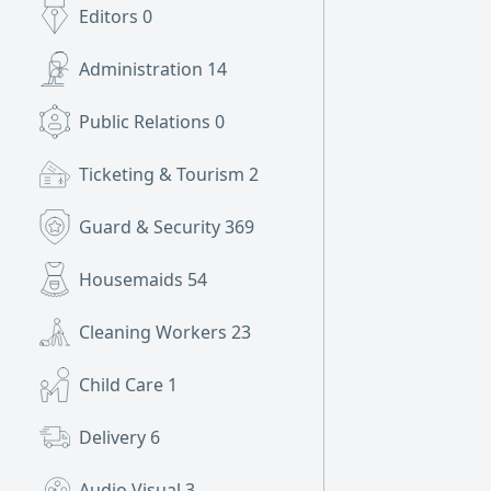
Editors
0
Administration
14
Public Relations
0
Ticketing & Tourism
2
Guard & Security
369
Housemaids
54
Cleaning Workers
23
Child Care
1
Delivery
6
Audio Visual
3