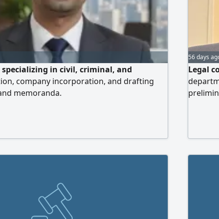
56 days ag
specializing in civil, criminal, and
Legal c
tion, company incorporation, and drafting
departme
 and memoranda.
prelimin
experie