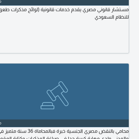
o
مستشار قانوني مصري يقدم خدمات قانونية (لوائح مذكرات طعو
للنظام السعودي
o
محامي بالنقض مصري الجنسية خبرة فبالمحاماة
والمدني ولدي مهارة كبيرة جدا في صياغة المذكرات وكتابة العقو