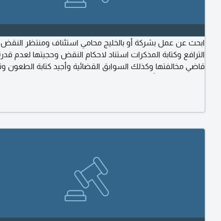
ابحث عن عمل بشركة أو بالخليج محامي استئناف ومنتظر النقض 
الترافع وكتابة المذكرات استناد لاحكام النقض وحجيتها لعدم قدرة
قاضي مخالفتها وكذلك السوابق القضائية وأجيد كتابة الطعون وت
ألعوار القانوني بأسباب الحكم أجيد كتابة العقود والأبحاث القانونية 
شرح وتلخيص مواد القانون أجيد تقديم الرأي والمشورة السد يدة 
النوثيقىلابحاث والدراسات والمذكرات كجمع المادة القانونية كباح
تطبيق