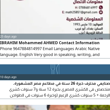
25 days ago
IBRAHIM Mohammed AHMED Contact Information
Phone 9647884814997 Email Languages Arabic Native
language. English Very good in speaking, writing, and
reading. Personal Information Date of Birth March 10,
1993 Education Bachelor's Degree in Mathematics
University of Diyala - Graduated Worked as a Mathematics
10 days ago
Lecturer for two years
صنايعي محترف خبرة 26 سنة في مطاعم مصر المشهورة.
متخصص في الكشري المصري بخبرة 12 سنة و7 سنوات كشري
الرحمة + 5 سنوات كشري الزعيم (وخبرة 6 سنوات في الطواجن
والاكلات الشعبية بمطاعم جاد، وخبرة 8 سنوات في الجريل والشوي
بمطاعم مؤمن. أتقن التسوية والتحضير والتجهيز والنظافة