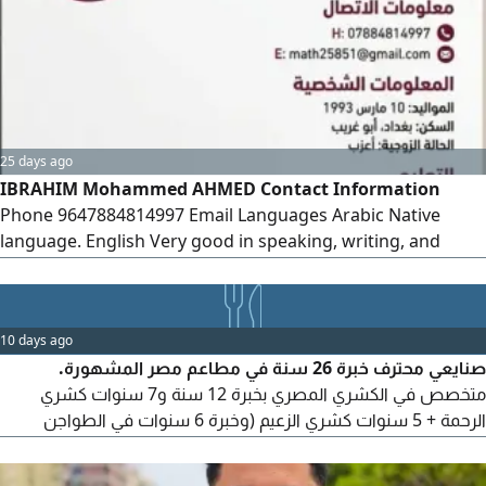
25 days ago
IBRAHIM Mohammed AHMED Contact Information
Phone 9647884814997 Email Languages Arabic Native
language. English Very good in speaking, writing, and
reading. Personal Information Date of Birth March 10,
1993 Education Bachelor's Degree in Mathematics
University of Diyala - Graduated Worked as a Mathematics
10 days ago
Lecturer for two years
صنايعي محترف خبرة 26 سنة في مطاعم مصر المشهورة.
متخصص في الكشري المصري بخبرة 12 سنة و7 سنوات كشري
الرحمة + 5 سنوات كشري الزعيم (وخبرة 6 سنوات في الطواجن
والاكلات الشعبية بمطاعم جاد، وخبرة 8 سنوات في الجريل والشوي
بمطاعم مؤمن. أتقن التسوية والتحضير والتجهيز والنظافة