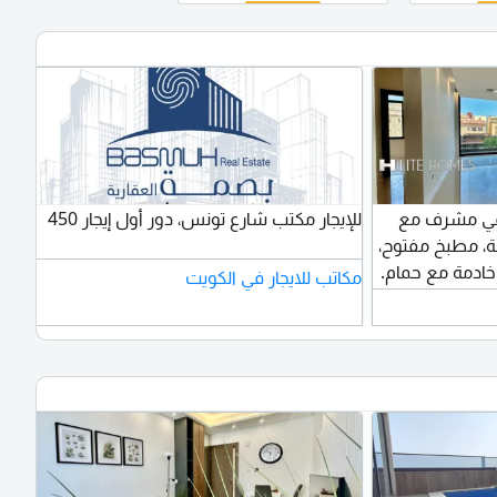
 في مشرف مع
للإيجار مكتب شارع تونس، دور أول إيجار 450
ة، مطبخ مفتوح،
ادمة مع حمام.
مكاتب للايجار في الكويت
الإيجار 850 دينار كويتي. رقم الترخيص 2024 /
25805. رقم السجل التجاري 509152. الشركة
ية محدودة