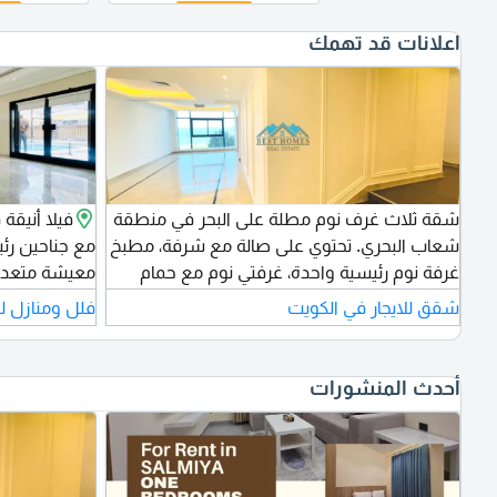
اعلانات قد تهمك
شقة ثلاث غرف نوم مطلة على البحر في منطقة
شعاب البحري. تحتوي على صالة مع شرفة، مطبخ
مع جناحين رئ
غرفة نوم رئيسية واحدة، غرفتي نوم مع حمام
معيشة متعددة،
مشترك غرفة خادمة مع حمام، منطقة ضيوف،
شقق للايجار في الكويت
فلل ومنازل لل
ومكان وقوف سيارة واحد. الإيجار 700 دينار كويتي
(قابل للتفاوض)
ذات مسؤولية
أحدث المنشورات