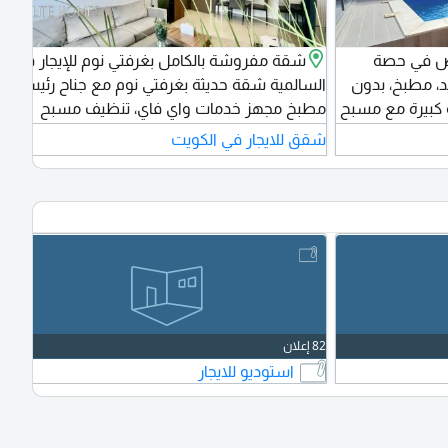
ص في حصة
شقة مفروشة بالكامل بغرفتي نوم للإيجار في
، مطبخ، بدون
السالمية شقة حديثة بغرفتي نوم مع جناح رئيسي،
كبيرة مع مسبح
مطبخ مجهز خدمات واي فاي، تنظيف مسبح
صالة رياضية موقف سيارات، متاحة من 650 دينار
شقق للايجار في الكويت
كويتي شهريا الآن. رقم الترخيص 2024 / 25805،
رقم السجل التجاري 509152، شركة هايليت هومز
ذات مسؤولية محدودة
82 إعلان
استوديو للايجار