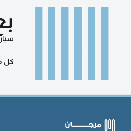
بع
سيار
كل م