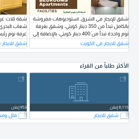
شقق للإيجار في الشرق. استوديوهات مفروشة
شقة ثلاث غر
بالكامل تبدأ من 350 دينار كويتي، وشقق بغرفة
شعاب البحري.
نوم واحدة تبدأ من 400 دينار كويتي، بالإضافة إلى
غرفة نوم رئي
وديعة ورسوم عقارية تعادل نصف شهر.
مشترك غرفة 
شقق للايجار في الكويت
شقق للايجار 
(قابل للتفاو
الأكثر طلباً من القراء
8,115 إعلان
953 إعلان
شقق للايجار
فلل ومناز