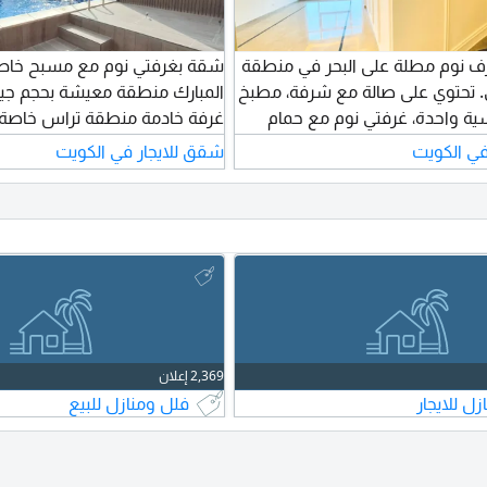
ف نوم مطلة على البحر في منطقة
شقة بغرفتي نوم مع مسبح خا
 تحتوي على صالة مع شرفة، مطبخ
المبارك منطقة معيشة بحجم جيد
سية واحدة، غرفتي نوم مع حمام
غرفة خادمة منطقة تراس خاصة 
خادمة مع حمام، منطقة ضيوف،
خاص واطلالة على البحر. الإيجار 1350 دينار كويتي
في الكويت
شقق للايجار في الكويت
ومكان وقوف سيارة واحد. الإيجار 700 دينار كويتي
ض)
2,369 إعلان
ل للايجار
فلل ومنازل للبيع