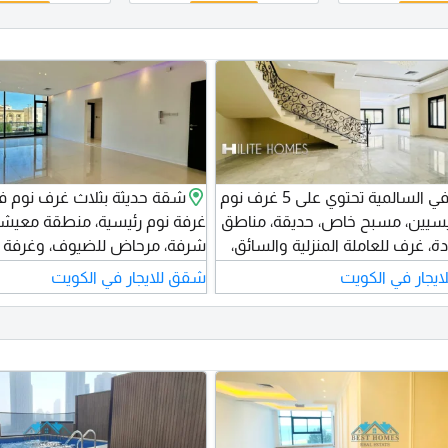
فيلا أنيقة في السالمية تحتوي على 5 غرف نوم
شقة حديثة بثلاث غرف نوم
يسيين، مسبح خاص، حديقة، مناطق
غرفة نوم رئيسية، منطقة معيش
 غرف للعاملة المنزلية والسائق،
شرفة، مرحاض للضيوف، وغرفة خ
مطابخ حديثة. الإيجار 2000 دينار كويتي قابل
ايجار في الكويت
شقق للايجار في الكويت
للتفاوض. رقم الترخيص 2024 / 25805. رقم
السجل التجاري 509152. شركة هايليت هومز
هايليت هومز شركة ذات مسؤول
 محدودة