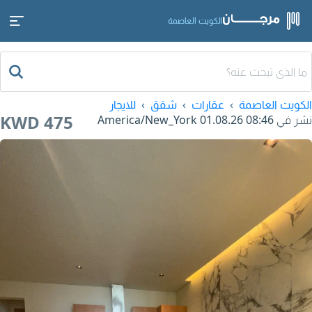
الكويت العاصمة
الكويت العاصمة
عقارات
شقق
للايجار
KWD 475
نشر في
01.08.26 08:46
America/New_York