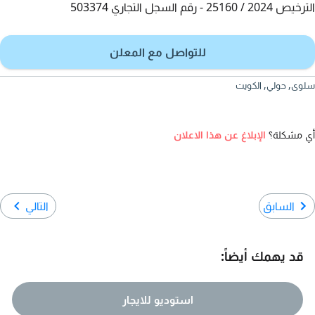
الترخيص 2024 / 25160 - رقم السجل التجاري 503374
للتواصل مع المعلن
سلوى, حولي, الكويت‎
أي مشكلة؟
الإبلاغ عن هذا الاعلان
السابق
التالي
قد يهمك أيضاً:
استوديو للايجار