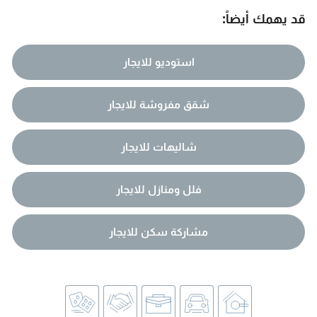
قد يهمك أيضاً:
استوديو للايجار
شقق مفروشة للايجار
شاليهات للايجار
فلل ومنازل للايجار
مشاركة سكن للايجار