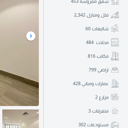
شقق مفروشة
453
فلل ومنازل
2,342
شاليهات
60
محلات
484
مكاتب
816
اراضي
799
عمارات ومباني
428
مزارع
2
متفرقات
3
مستودعات
302