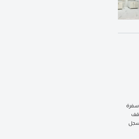
مع سفرة
اقف
 رقم الترخيص 2024 / 25805. رقم السجل