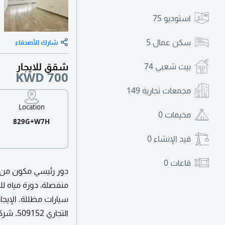
استوديو
75
سكن عمال
5
شارك الأصدقاء
شقق للايجار
بيت شعبي
74
KWD 700
مجمعات تجارية
149
Location
مخيمات
0
829G+W7H
قيد الإنشاء
0
قاعات
0
منفصلة، دورة مياه ل
التجاري 509152. شركة هايليت هومز شركة ذات مسؤولية محدودة