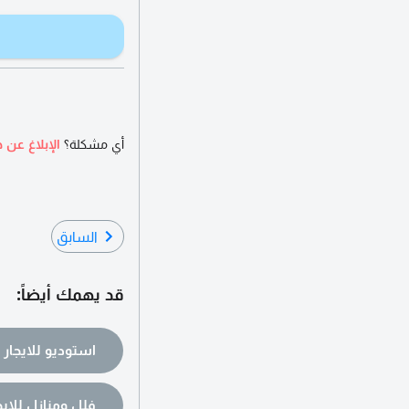
أي مشكلة؟
الإبلاغ عن ه
السابق
قد يهمك أيضاً:
استوديو للايجار
فلل ومنازل للايج