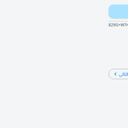
829G+W7H,
لتالي