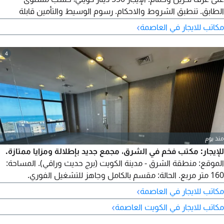
الطابق. تنطبق الشروط والاحكام. رسوم الوسيط والتأمين قابلة
للتطبيق. رقم الترخيص 2024 / 25805. رقم السجل التجاري 509152
›
مكاتب للايجار في العاصمة
4
منذ يوم
للإيجار: مكتب فخم في الشرق، مجمع جديد بإطلالة ومزايا ممتازة.
الموقع: منطقة الشرق - مدينة الكويت (برج حديث وراقي). المساحة:
160 متر مربع. الحالة: مقسم بالكامل وجاهز للتشغيل الفوري.
التراخيص: يتوفر 3 أرقام آلية (تراخيص تجارية). المواقف: مواقف أمام
›
مكاتب للايجار في العاصمة
وخلف البرج مع ساحات جانبية. المميزات الاستثنائية: فترة سماح 3
›
مكاتب للايجار في الكويت العاصمة
شهور عند الجدية. الإيجار النهائي: 1600 دينار كويتي / شهريا. للتواصل
والاستفسار.