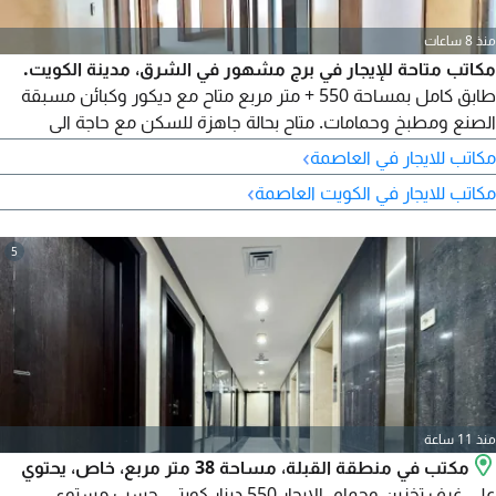
منذ 8 ساعات
مكاتب متاحة للإيجار في برج مشهور في الشرق، مدينة الكويت.
طابق كامل بمساحة 550 + متر مربع متاح مع ديكور وكبائن مسبقة
الصنع ومطبخ وحمامات. متاح بحالة جاهزة للسكن مع حاجة الى
القليل من العمل. الموقع رائع ويوفر اطلالة بانورامية على البحر
›
مكاتب للايجار في العاصمة
ووصول سهل الى طريق الخليج. الإيجار 12 - 13 دينار كويتي للمتر
›
مكاتب للايجار في الكويت العاصمة
المربع. تطبق رسوم الوكالة. اتصل بعياز لمشاهدة وتأجير هذه
المكاتب
5
منذ 11 ساعة
مكتب في منطقة القبلة، مساحة 38 متر مربع، خاص، يحتوي
على غرف تخزين وحمام. الإيجار 550 دينار كويتي، حسب مستوى