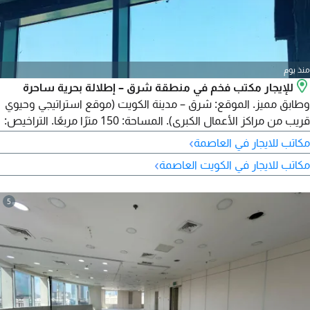
منذ يوم
للإيجار مكتب فخم في منطقة شرق – إطلالة بحرية ساحرة
وطابق مميز. الموقع: شرق – مدينة الكويت (موقع استراتيجي وحيوي
قريب من مراكز الأعمال الكبرى). المساحة: 150 مترًا مربعًا. التراخيص:
يتوفر 3 أرقام آلية (تراخيص تجارية). التشطيب والديكور: المكتب
›
مكاتب للايجار في العاصمة
مقسم وجاهز للانتقال والتشغيل الفوري بتشطيبات وديكورات فاخرة.
›
مكاتب للايجار في الكويت العاصمة
الإطلالة: إطلالة بحرية مباشرة توفر بيئة عمل ملهمة وراقية.
المميزات: استقلالية وخصوصية تامة، مناسب للشركات الكبرى
والمؤسسات.
5