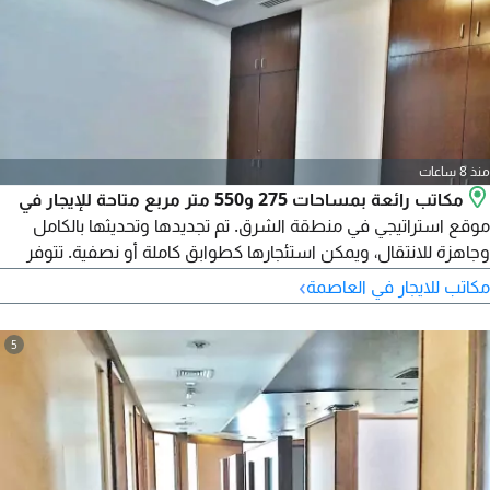
منذ 8 ساعات
مكاتب رائعة بمساحات 275 و550 متر مربع متاحة للإيجار في
موقع استراتيجي في منطقة الشرق. تم تجديدها وتحديثها بالكامل
وجاهزة للانتقال، ويمكن استئجارها كطوابق كاملة أو نصفية. تتوفر
مساحة كبيرة لوقوف السيارات حول العقار. تشمل الإيجار المياه
›
مكاتب للايجار في العاصمة
والكهرباء ومواقف سيارات محدودة، بسعر يتراوح بين 11 الى 14 دينار
كويتي للمتر المربع. تنطبق رسوم الوكالة. اتصل بعياز لمشاهدة
5
واستئجار هذه المكاتب الممتازة الآن