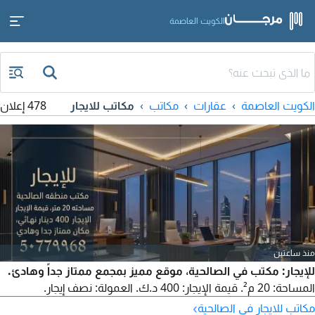
الكويت العاصمة
الكويت العاصمة
عقارات
مكاتب
مكاتب للايجار
478 إعلان
منذ ساعتين
للإيجار: مكتب في الصالحية، موقع مميز بمجمع ممتاز جداً وهادئ.
المساحة: 20 م². قيمة الإيجار: 400 د.ك. العمولة: نصف إيجار.
›
مكاتب للايجار في الصالحية