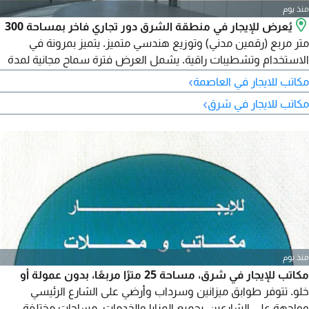
منذ يوم
يُعرض للإيجار في منطقة الشرق دور تجاري فاخر بمساحة 300
متر مربع (رقمين مدني) وتوزيع هندسي متميز. يتميز بمرونة في
الاستخدام وتشطيبات راقية. يشمل العرض فترة سماح مجانية لمدة
3 أشهر لتجهيز الديكورات. الإيجار 2750 دينار كويتي، يُدفع كل 3 أشهر.
›
مكاتب للايجار في العاصمة
التأمين شهر واحد والعمولة نصف شهر. شركة الترا هومز العقارية -
›
مكاتب للايجار في شرق
ترخيص رقم 2024/25160 - سجل تجاري رقم 503374
منذ يوم
مكاتب للإيجار في شرق، مساحة 25 مترًا مربعًا، بدون عمولة أو
خلو. تتوفر طوابق ميزانين وسرداب وأرضي على الشارع الرئيسي
وواجهة على الشارعين، بجميع المزايا والخدمات. مساحات مختلفة