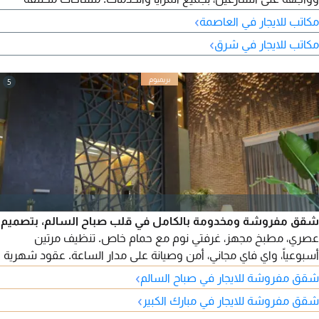
وأسعار مرنة. للحجز والتواصل.
›
مكاتب للايجار في العاصمة
›
مكاتب للايجار في شرق
5
شقق مفروشة ومخدومة بالكامل في قلب صباح السالم، بتصميم
عصري، مطبخ مجهز، غرفتي نوم مع حمام خاص. تنظيف مرتين
أسبوعياً، واي فاي مجاني، أمن وصيانة على مدار الساعة. عقود شهرية
وسنوية، وموقع مميز قريب من المقاهي والجيم، وقهوة مختصة عند
›
شقق مفروشة للايجار في صباح السالم
مدخل البناية.
›
شقق مفروشة للايجار في مبارك الكبير