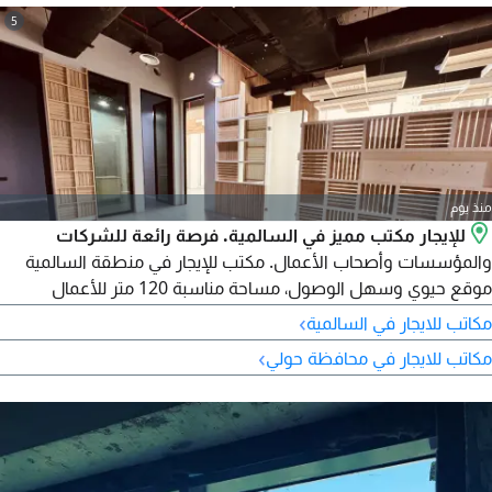
5
منذ يوم
للإيجار مكتب مميز في السالمية. فرصة رائعة للشركات
والمؤسسات وأصحاب الأعمال. مكتب للإيجار في منطقة السالمية
موقع حيوي وسهل الوصول، مساحة مناسبة 120 متر للأعمال
الادارية والتجارية، وجاهز للاستخدام. يتوفر مواقف سيارات وخدمات
›
مكاتب للايجار في السالمية
قريبة. الإيجار المتوقع دينار شهريا. المكتب مناسب للمكاتب
›
مكاتب للايجار في محافظة حولي
الاستشارية، الشركات الناشئة، المكاتب الادارية، ومختلف الأنشطة
التجارية