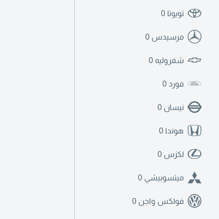
تويوتا
0
مرسيدس
0
شفروليه
0
فورد
0
نيسان
0
هوندا
0
لكزس
0
ميتسوبيشي
0
فولكس واجن
0