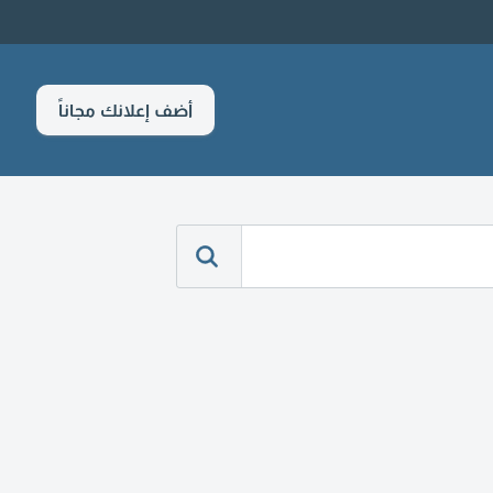
أضف إعلانك مجاناً