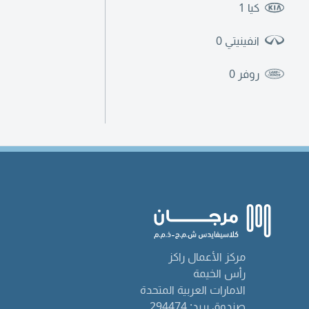
كيا
1
انفينيتي
0
روفر
0
مركز الأعمال راكز
رأس الخيمة
الامارات العربية المتحدة
صندوق بريد: 294474