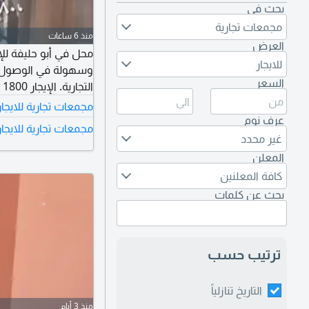
بحث في
مجمعات تجارية
منذ 6 ساعات
العرض
محل في أبو حليفة لل
للايجار
وسهولة في الوصول. م
السعر
التجارية. الإيجار 1800 دينار كويتي. تواصل معنا للحصول على التفاصيل
مجمعات تجارية للايجار
عرف نوم
مجمعات تجارية للايجا
غير محدد
المعلن
كافة المعلنين
بحث عن كلمات
ترتيب حسب
التاريخ تنازلياً
منذ 3 أيام