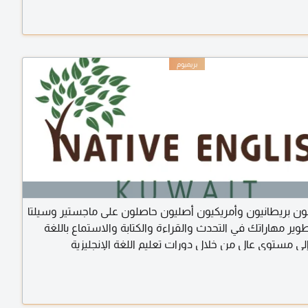
ن بريطانيون وأمريكيون أصليون حاصلون على ماجستير وسيلتا
ير مهاراتك في التحدث والقراءة والكتابة والاستماع باللغة
 إلى مستوى عالٍ من خلال دورات تعليم اللغة الإنجليزية
المتسارعة، الإنجليزية اليومية/التجارية، التحضير للامتحانات، IELTS، TOEFL،
IGCSE، A level، BA/MA. أكثر من 15 عامًا من تدريس جميع المواد وفقًا
بريطانية والأمريكية. النتائج والخصوصية مضمونة لجميع الأعمار.