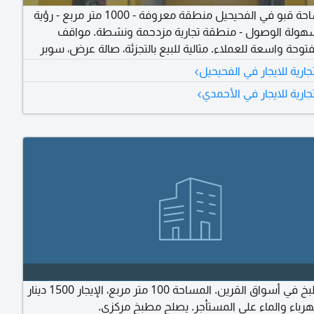
للإيجار مساحة قبو في الفحيحيل منطقة معروفة - 1000 متر مربع - رؤية
هولة الوصول - منطقة تجارية مزدحمة ونشطة. مواقف
وحة واسعة للعملاء. مثالية للبيع بالتجزئة، صالة عرض، سوبر
ز لياقة بدنية، تخزين أو غيرها من الأنشطة التجارية. لمزيد من
›
رية للايجار في الفحيحيل
 يرجى الاتصال
›
رية للايجار في الأحمدي
للإيجار مطبخ في أسواق القرين. المساحة 100 متر مربع، الإيجار 1500 دينار
كهرباء والماء على المستأجر. يصلح مطبخ مركزي.