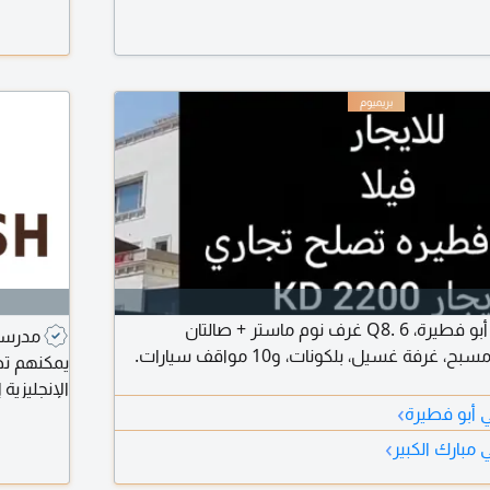
للإيجار فيلا فاخرة في أبو فطيرة، Q8. 6 غرف نوم ماستر + صالتان
مدرسو
واسعتان، حوش مع مسبح، غرفة غسيل، بلكونات، و10 مواقف سيارات.
يمكنهم تطو
الإنجليزية
›
ي أبو فطيرة
›
 مبارك الكبير
للمناهج ال