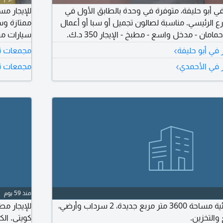
 في أبو حليفة، متوفرة في وحدة بالطابق الأول في
ع الرئيسي. مناسبة لصالون تجميل أو سبا أو أعمال
ممتازة وس
مشابهة. غرفتا نوم - حمامان - مدخل واسع - مطبخ - الإيجار 350 د.ك.
سيارات مفت
ماركت، مرك
›
 في أبو حليفة
مجمعات تجا
المعلومات
›
ر في الأحمدي
مجمعات تجا
منذ 59 يوم
العارضية قسيمة غذائية مساحة 3600 متر مربع جديدة، 2 سرداب وأرضي،
 والتخزين.
كويتي. ال