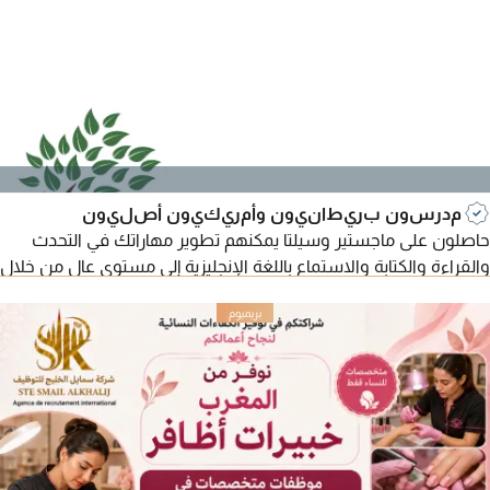
مدرسون بريطانيون وأمريكيون أصليون
حاصلون على ماجستير وسيلتا يمكنهم تطوير مهاراتك في التحدث
والقراءة والكتابة والاستماع باللغة الإنجليزية إلى مستوى عالٍ من خلال
دورات تعليم اللغة الإنجليزية المتسارعة، الإنجليزية اليومية/التجارية،
التحضير للامتحانات، IELTS، TOEFL، IGCSE، A level، BA/MA. أكثر من
15 عامًا من تدريس جميع المواد وفقًا للمناهج البريطانية والأمريكية.
النتائج والخصوصية مضمونة لجميع الأعمار.