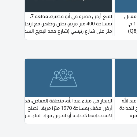
مقابل
للبيع أرض مميزة في أبو فطيرة، قطعة 7،
الخدمات. المساحة: 425 م². الواجهة: 17 م.
بمساحة 400 متر مربع، بطن وظهر، مع ارتداد 27
00
متر على شارع رئيسي (شارع حمد البديح السهلي)،
مقابل مبارك منطقة الكبير. مدخل ومخرج سهل،
وقريبة من جميع الخدمات، وبوثيقة حرة. السعر
يمنع ا
مناسب للجادين فقط.
د الله
للإيجار في ميناء عبد الله، منطقة المعادن، قطعة
للإيجا
عاً، تصلح للحدادة
أرض فضاء بمساحة 1970 مترًا مربعًا، تصلح
ترة
لاستخدامها كحدادة أو لتخزين مواد البناء، بدون
1750 د ك تصلح للشركات الكبرى. للاتصال
كهرباء.