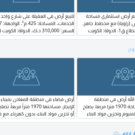
الم أرض استثماري مساحة
للبيع أرض في العقيلة على شارع واحد 
ة رأس (زاوية) مع مخطط جاهز،
نسبة البناء 250%، قطاع ق1. الدولة: الكويت
السعر: 310,000 د.ك. الدولة: الكويت (Q8)
(
د الله أرض في منطقة
أرض فضاء في منطقة المعادن بميناء عب
المعادن، فضاء بمساحة 1970 مترا مربعا، يصلح
للإيجار، مساحتها 1970 متراً مرب
منيوم وتخزين مواد البناء
أو تخزين مواد البناء، بدون كهرباء، مع ف
لتسييجها وتوصيل الكهرباء.
ر اراضي
(2)