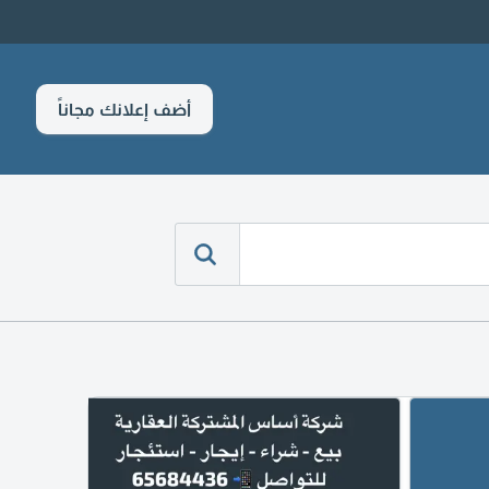
أضف إعلانك مجاناً