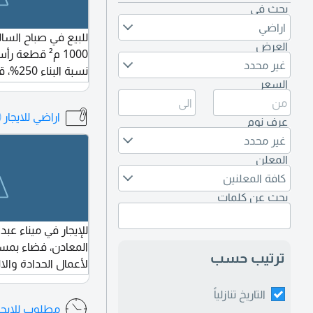
بحث في
اراضي
للبيع في صباح الس
العرض
1000 م² قطع
غير محدد
السعر
(Q8).
اراضي للايجار
18)
عرف نوم
غير محدد
المعلن
كافة المعلنين
بحث عن كلمات
للإيجار في ميناء عب
ترتيب حسب
لأعمال الحدادة والال
التاريخ تنازلياً
مطلوب للايجا