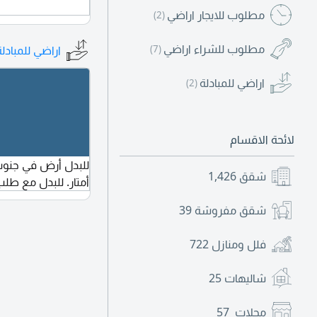
مطلوب للايجار اراضي
(2)
مطلوب للشراء اراضي
(7)
اراضي للمبادلة
اراضي للمبادلة
(2)
لائحة الاقسام
شقق
1,426
أمتار. للبدل مع طلب 2012 ودفع الفرق لنا، أبو ص
شقق مفروشة
39
فلل ومنازل
722
شاليهات
25
محلات
57