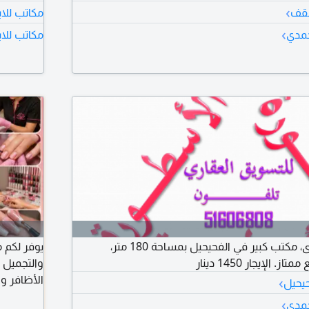
›
نقف
مكاتب للاي
›
حمدي
مكاتب للا
للإيجار للشركات الكبرى، مكتب كبير في الفحيحيل بمساحة 180 متر،
يوفر لكم 
لإيجار 1450 دينار
والتجميل 
›
الأظافر وخ
حيحيل
للطلب، يرج
›
حمدي