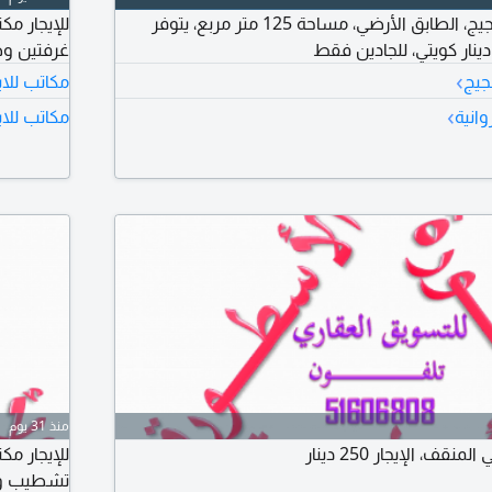
للإيجار مكتب في الضجيج، الطابق الأرضي، مساحة 125 متر مربع، يتوفر
غرفتين وصال
›
جيج
مكاتب للاي
›
وانية
مكاتب للا
منذ 31 يوم
قف، الإيجار 250 دينار
تشطيب وديكو