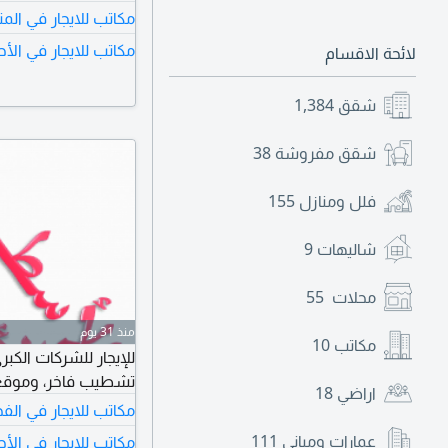
مكاتب للايجار في الم
مكاتب للايجار في الأ
لائحة الاقسام
شقق
1,384
شقق مفروشة
38
فلل ومنازل
155
شاليهات
9
محلات
55
منذ 31 يوم
مكاتب
10
تشطيب فاخر، وموقع ممتاز. ا
اراضي
18
مكاتب للايجار في الف
عمارات ومباني
111
مكاتب للايجار في الأ