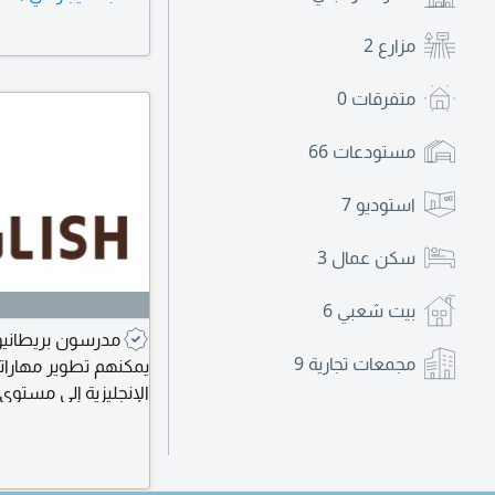
مزارع
2
متفرقات
0
مستودعات
66
استوديو
7
سكن عمال
3
بيت شعبي
6
مدرسون بريطانيو
مجمعات تجارية
9
يمكنهم تطوير مهاراتك
الإنجليزية إلى مستوى 
للمناهج البريطانية وا