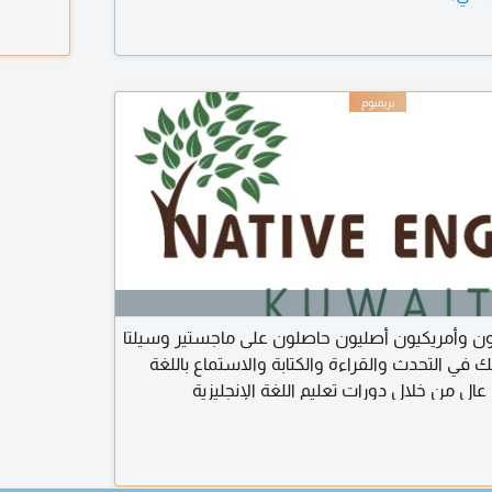
ن وأمريكيون أصليون حاصلون على ماجستير وسيلتا
 في التحدث والقراءة والكتابة والاستماع باللغة
عالٍ من خلال دورات تعليم اللغة الإنجليزية
المتسارعة، الإنجليزية اليومية/التجارية، التحضير للامتحانات، IELTS، TOEFL،
IGCSE، A level، BA/MA. أكثر من 15 عامًا من تدريس جميع المواد وفقًا
لأمريكية. النتائج والخصوصية مضمونة لجميع الأعمار.