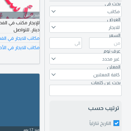
بحث في
مكاتب
منذ يومين
العرض
للايجار
دينار. للتواصل
السعر
مكاتب للايجار في الف
مكاتب للايجار في الأ
عرف نوم
غير محدد
المعلن
كافة المعلنين
بحث عن كلمات
ترتيب حسب
التاريخ تنازلياً
منذ 17 يوم