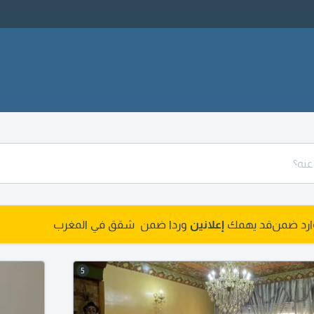
وارد ضمن
قد يهمك
إعلانين
وردا ضمن شقق في المغرب
5