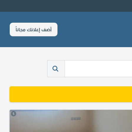
أضف إعلانك مجاناً
5