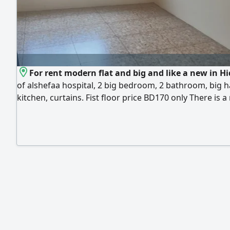
For rent modern flat and big and like a new in H
of alshefaa hospital, 2 big bedroom, 2 bathroom, big ha
kitchen, curtains. Fist floor price BD170 only There is 
for ewa, means you no need to pay any advance for e
advance and 10% for municipality. Very quiet building 
quiet place The hole building have only 3 flats. Tel 366