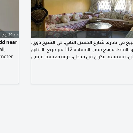
منذ 50 يوم
يع في تمارة، شارع الحسن الثاني، حي الشيخ دوي،
idd near
بالقرب من طريق الرباط. موقع مميز. المساحة 112 متر مربع. الطابق
ll,
لتان. مشمسة. تتكون من مدخل، غرفة معيشة، غرفتي
a meter
ات، مطبخ مجهز، حمامين، وموقف سيارات في الطابق
wa and
السفلي. سعر البيع 125 مليون (قابل للتفاوض بعد المعاينة) للتواصل
and
مباشرة
25555