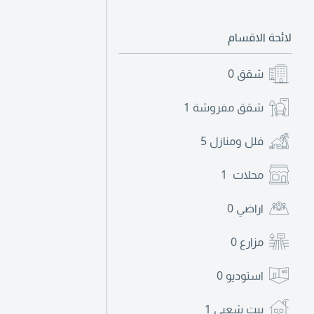
لائحة الاقسام
شقق
0
شقق مفروشة
1
فلل ومنازل
5
محلات
1
اراضي
0
مزارع
0
استوديو
0
بيت شعبي
1