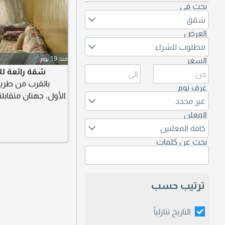
بحث في
شقق
العرض
مطلوب للشراء
منذ 19 يوم
السعر
شقة رائعة للب
عرف نوم
الأول. جهتان متقاب
غير محدد
نوم، صالة، شرف
المعلن
كافة المعلنين
بحث عن كلمات
ترتيب حسب
التاريخ تنازلياً