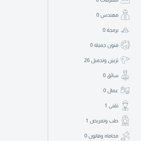
مهندس
0
برمجة
0
فنون جميلة
0
تزيين وتجميل
26
سائق
0
عمال
0
تقني
1
طب وتمريض
1
محاماه وقانون
0