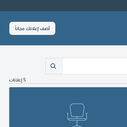
أضف إعلانك مجاناً
5 إعلانات