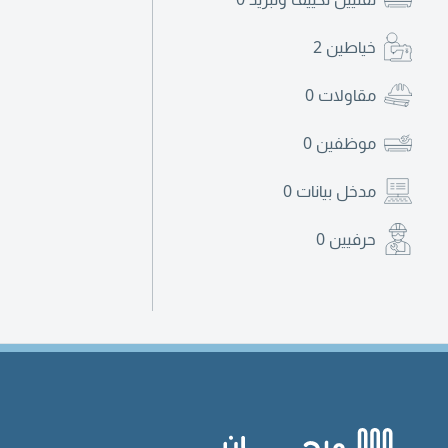
خياطين
2
مقاولات
0
موظفين
0
مدخل بيانات
0
حرفيين
0