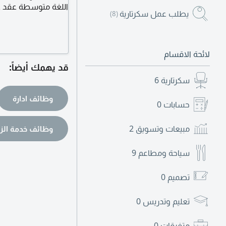
اللغة متوسطة عقد ع
يطلب عمل سكرتارية
(8)
المواصلات راتب 15000 درهم مغربية عقد مجاني تواصل
لائحة الاقسام
قد يهمك أيضاً:
سكرتارية
6
وظائف ادارة
حسابات
0
مبيعات وتسويق
2
وظائف خدمة الزب
سياحة ومطاعم
9
تصميم
0
تعليم وتدريس
0
متفرقات
0