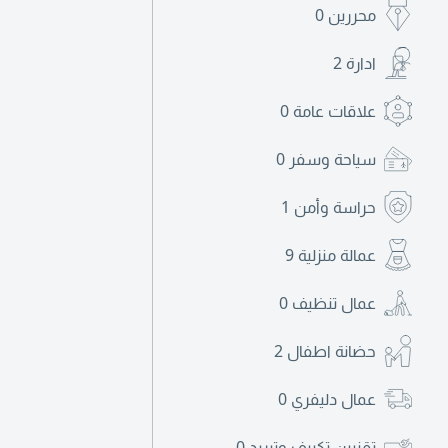
محررين
0
ادارة
2
علاقات عامة
0
سياحة وسفر
0
حراسة وأمن
1
عمالة منزلية
9
عمال تنظيف
0
حضانة اطفال
2
عمال دليفري
0
تقنيين تكييف وتبريد
0