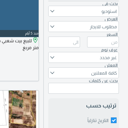
بحث في
استوديو
العرض
مطلوب للايجار
منذ 5 أيام
السعر
متر مربع
عرف نوم
غير محدد
المعلن
كافة المعلنين
بحث عن كلمات
ترتيب حسب
التاريخ تنازلياً