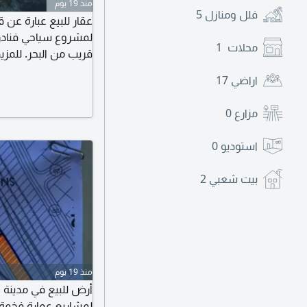
منذ 19 يوم
فلل ومنازل
5
لمشروع سياحي فنادق 
محلات
1
قريب من البحر. للمزي
اراضي
17
مزارع
0
استوديو
0
بيت شعبي
2
منذ 19 يوم
لمشاريع عمارة فخمة ذ