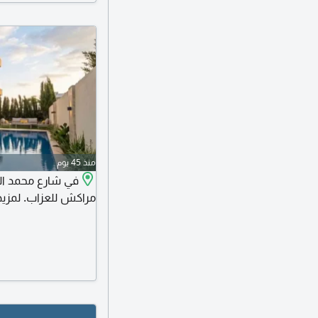
منذ 45 يوم
مراكش للعزاب. لمزيد 