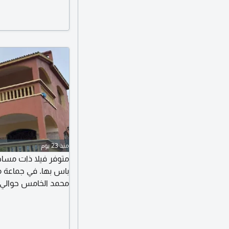
منذ 23 يوم
جاهزة محفظة وليس ب
مناقشة السعر