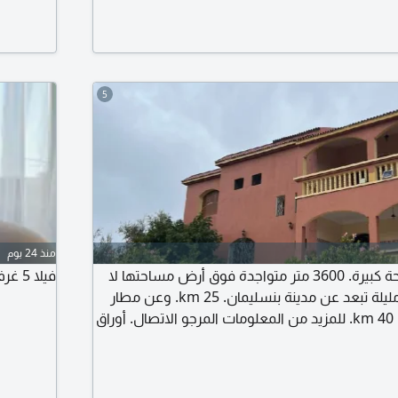
5
منذ 24 يوم
متوفر فيلا ذات مساحة كبيرة. 3600 متر متواجدة فوق أرض مساحتها لا
فيلا 5 غرف ماستر للعطلات الخاصة في مراكش
باس بها. في جماعة مليلة تبعد عن مدينة بنسليمان. 25 km. وعن مطار
محمد الخامس حوالي 40 km. للمزيد من المعلومات المرجو الاتصال. أوراق
ها أي مشكل. بها بئر للسسقي الأشجار. ومزودة
بالماء الصالح للشرب. السعر المطلوب 250 مليون مغربي. مع امكانية