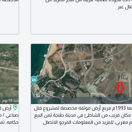
ال عبر
منذ 19 يوم
أرض للبيع مساحتها 1993م مربع أرض موثقة مخصصة لمشروع فلل
 مكان قريب من الشاطئ في مدينة طنجة ثمن البيع
صناعي / م
حكامه. ثمن للبيع م 600 درهم مغرب