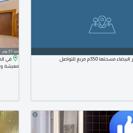
منذ 57 يوم
 مسحتها 350م مربع للتواصل
في الط
معيشة وا
2