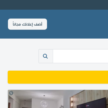
أضف إعلانك مجاناً
5