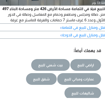
منذ 33 يوم
للبيع فيلا في الثمامة مساحة الأرض 426 متر ومساحة البناء 497
متر. صالة ومجلس ومطعم وحمام مع المغاسل وصالة في الدور
الأول وعدد 6 غرف ماستر 7 حمامات والغرفة الماستر مع غرفة
ملابس ومطبخ خارجي وغرفة غسيل وغرفة خادمة وغرفة سائق مع
›
فلل ومنازل للبيع في الثمامة
مكيفات دكت سبليت ومصعد السعر
›
فلل ومنازل للبيع في الدوحة
قد يهمك أيضاً:
اراضي للبيع
بيت شعبي للبيع
عمارات ومباني للبيع
شقق للبيع
شاليهات للبيع