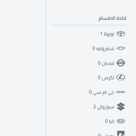
لائحة الاقسام
تويوتا
1
شفروليه
0
نيسان
0
لكزس
0
جي ام سي
0
سوزوكي
2
كيا
0
بورش
0