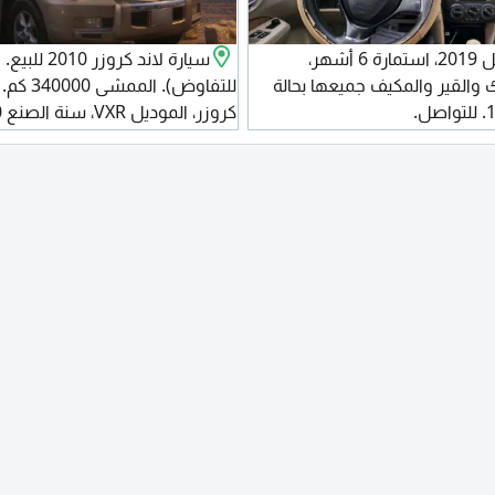
سوزوكي سياز موديل 2019، استمارة 6 أشهر،
المحرك والقير والمكيف جميعها بحالة
للتفاوض). 
أوتوماتيك. الوقود بنزين. اللون بيج
الموقع الدحيل.