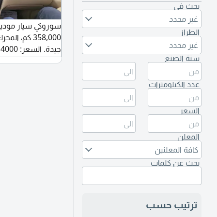
بحث في
غير محدد
الطراز
358,000 كم، 
غير محدد
جيدة. السعر: 14000. للتواصل.
سنة الصنع
عدد الكيلومترات
السعر
المعلن
كافة المعلنين
بحث عن كلمات
ترتيب حسب