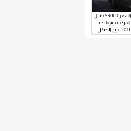
سيارة لاند كروزر 2010 للبيع. السعر 59000 (قابل
الممشى 340000 كم. المركبة تويوتا لاند
كروزر، الموديل VXR، سنة الصنع 2010. نوع الهيكل
سيدان. المحرك 5700 سي سي، 8 سلندر. ناقل الحركة
. الضمان لا يوجد.