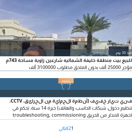
منذ 30 يوم
للبيع بيت منطقة خليفة الشماليه شارعين زاوية مساحة 743م
مؤجر 25000 ألف بدون الملحق مطلوب 3100000 ألف
فني تيار خفيف (أنظمة الحماية من الحرائق، CCTV،
تنظيم دخول، شبكات الحاسب والهاتف) خبرة 14 سنة، تحكم في
اجهزة الانذار من الحريق troubleshooting, commissioning
(Honeywell, appolo, kentec, siemens. hikvision, dahua,
1
2
التالي
zkteco