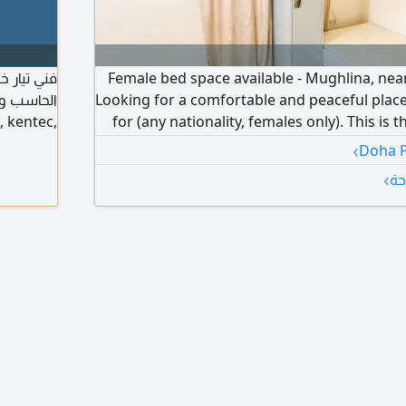
Female bed space available - Mughlina, nea
Looking for a comfortable and peaceful place 
 kentec,
for (any nationality, females only). This is 
a, zkteco
you. Location: Mughlina / Umm Ghuwai
›
Station Doha Al Jadeeda. Outside the building,
›
حة
1 stop away. Near health center. All your d
within walking distance. Features: No crowd