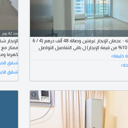
منذ 42 يوم
في شارع الشيخ خليفة - عجمان للإيجار غرفتين وصالة 48 ألف درهم (4 / 6
للإيجار ش
ل
ممتاز مع 
›
كهرما ومكيفات مطلوب 
ة خليفة
شقق للايج
›
حة
شقق للايج
5