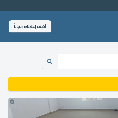
أضف إعلانك مجاناً
5