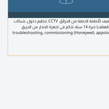
فني تيار خفيف (أنظمة الحماية من الحرائق، CCTV، تنظيم دخول، شبكات
الحاسب والهاتف) خبرة 14 سنة، تحكم في اجهزة الانذار من الحريق
troubleshooting, commissioning (Honeywell, appolo,
siemens. hikvision, dahu