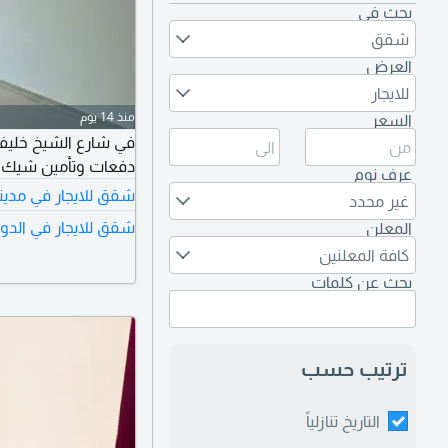
بحث في
شقق
العرض
للايجار
منذ 14 يوم
السعر
دفعات وتأمين شيك 10% من قيمة الإيجار) ل باقي التفاصيل التواص
عرف نوم
شقق للايجار في مدين
غير محدد
شقق للايجار في الدو
المعلن
كافة المعلنين
بحث عن كلمات
ترتيب حسب
التاريخ تنازلياً