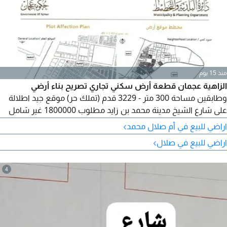
منذ 15 يوم
الزاهية عجمان قطعة أرض سكني تجاري تصريح بناء أرضي
وطابقين مساحة 300 متر - 3229 قدم (تملك حر) موقع جيد اطلالة
على شارع الشيخ مدينة محمد بن زايد مطلوب 1800000 غير شامل
الرسوم
›
اراضي للبيع في أم صلال محمد
›
اراضي للبيع في صلال
4