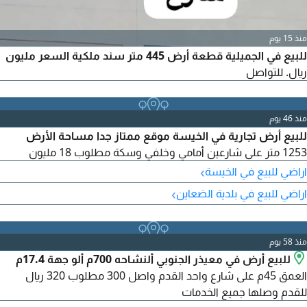
منذ 15 يوم
للبيع في الجميلية قطعة أرض 445 متر سند ملكية السعر مليون
ريال. للتواصل
منذ 46 يوم
للبيع أرض تجارية في الخيسة موقع ممتاز جدا مساحة الأرض
1253 متر على شارعين أمامي وخلفي وسكة مطلوب 18 مليون
›
اراضي للبيع في الخيسة
›
اراضي للبيع في بلدية الضعاين
منذ 58 يوم
للبيع أرض في معيذر الجنوبي ألنشاحه 700م ألو جهة 17.4م
العمق 45م على شارع واحد القدم واصل 300 مطلوب 320 ريال
للقدم وصلها جميع الخدمات