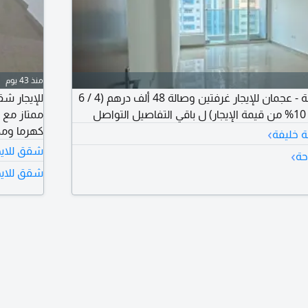
منذ 43 يوم
في شارع الشيخ خليفة - عجمان للإيجار غرفتين وصالة 48 ألف درهم (4 / 6
للإيجار ش
ل
ممتاز مع 
›
كهرما ومكيفات مطلوب 
ة خليفة
شقق للايج
›
حة
شقق للايج