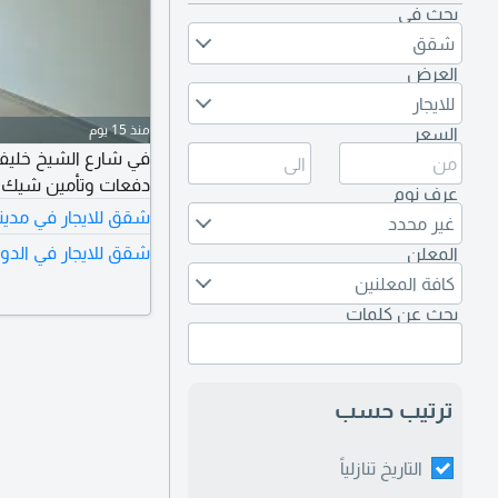
بحث في
شقق
العرض
للايجار
منذ 15 يوم
السعر
دفعات وتأمين شيك 10% من قيمة الإيجار) ل باقي التفاصيل التواص
عرف نوم
شقق للايجار في مدين
غير محدد
شقق للايجار في الدو
المعلن
كافة المعلنين
بحث عن كلمات
ترتيب حسب
التاريخ تنازلياً