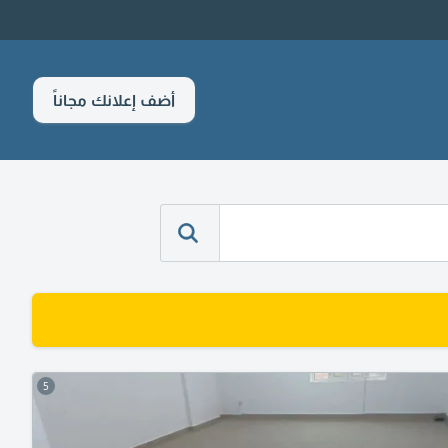
أضف إعلانك مجاناً
5