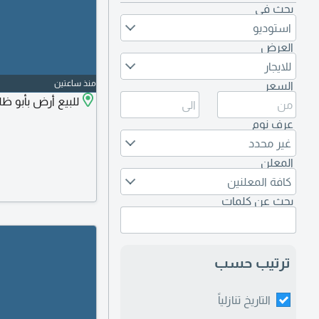
بحث في
استوديو
العرض
للايجار
منذ ساعتين
السعر
للبيع أرض بأبو ظلوف 600م على شارع
عرف نوم
غير محدد
المعلن
كافة المعلنين
بحث عن كلمات
ترتيب حسب
التاريخ تنازلياً