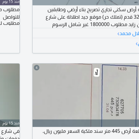
منذ 15 يوم
 أرض سكني تجاري تصريح بناء أرضي وطابقين
مطلوب من 
مساحة 300 متر - 3229 قدم (تملك حر) موقع جيد اطلالة على شارع
للتواصل
مطلوب لل
180000 غير شامل الرسوم
›
لال محمد
›
4
منذ 15 يوم
للبيع في الجميلية قطعة أرض 445 متر سند ملكية السعر مليون ريال.
دفعات وتأمين شيك 10% من قيمة