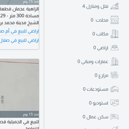
منذ 15 يوم
فلل ومنازل
4
الزاهية عجمان قطعة
محلات
0
الشيخ مدينة محمد بن زايد مطلوب 0
اراضي للبيع في أم ص
مكاتب
0
اراضي للبيع في صلال
اراضي
0
عمارات ومباني
0
مزارع
0
مستودعات
0
استوديو
0
منذ 15 يوم
سكن عمال
0
للتواصل