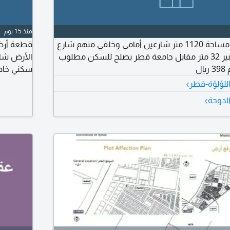
منذ 15 يوم
للبيع بيت في الدحيل مساحة 1120 متر شارعين أمامي وخلفي منهم شارع
الجامعة قطر شارع كبير 32 متر مقابل جامعة قطر يصلح للسكن مطلوب
سكني خاص أرض
›
للؤلؤة-قطر
›
لدوحة