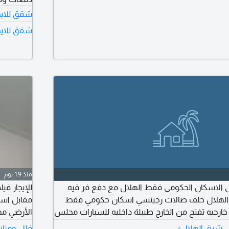
شقق للايج
شقق للايج
منذ 19 يوم
لى الاسكان الحكومي فقط الهلال مع دفع فر قيه
للإيجار في
في الهلال خلف صالات رجينسي اسكان حكومي فقط
مقابل اسب
ارجيه تفتح من الخارج طبيلة داخليه للسيارات مجلس
الأرضي مج
ل وحمام وصالة كبيرة مع حمام وغرفة وحمام
›
في شرق الهلال
فلل ومنازل