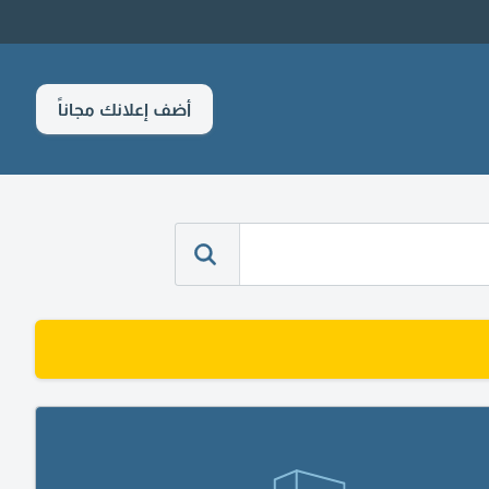
أضف إعلانك مجاناً