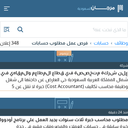
السعودية
وظائف
حسابات
فرص عمل مطلوب حسابات
348 إعلان
شركة
علن شركة متخصصة في قطاع المطاعم والمقاهي في
شمال المملكة العربية السعودية حي العارض عن حاجتها الى شغل
وظيفة محاسب تكاليف (Cost Accountant) خبرة لا تقل عن 5
سنوات في مجال محاسبة التكاليف. يشترط وجود خبرة سابقة في
قطاع المطاعم أو المقاهي. اجادة اعداد وتحليل تقارير التكاليف
والهوامش الربحية. القدرة على مراقبة تكلفة المواد الخام والهدر
منذ 24 دقيقة
وإدارة المخزون. ايجادة الأنظمة المحاسبية وبرامج Microsoft Excel
مطلوب محاسب خبرة ثلاث سنوات يجيد العمل علي برنامج أودووا
وبرنامج
خبرة سابقة في حسابات العملاء والمصروفات مقيم في جدة