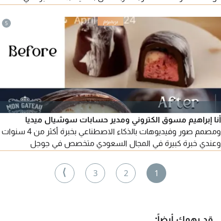
حسابات الأحمال، وحسابات Voltage Drop وShort Circuit
باستخدام ETAP وتصميم الاضاءة باستخدام Dialux Evo واعداد
5
الرسومات عبر AutoCAD وأنظمة التيار الخفيف واعداد BOQ وQTO
والتنسيق مع الاستشاريين، وقابل لنقل كفالة
أنا إبراهيم مسوق الكتروني ومدير حسابات سوشيال ميديا
ومصمم صور وفيديوهات بالذكاء الاصطناعي بخبرة أكثر من 4 سنوات
وعندي خبرة كبيرة في المجال السعودي متخصص في جوجل
وانستقرام وتيكتوك وفيسبوك وسناب شات أدير حسابات السوشيال
ميديا من البداية للنهاية وبأسعار تنافسية، تواصل معي الآن للاتفاق
⟩
3
2
1
قد يهمك أيضاً: