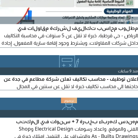
منذ 8 ساعات
مطلوب محاسب تكاليف لشركة مقاولات في
الرياض - حي قرطبة. خبرة لا تقل عن 5 سنوات في محاسبة التكاليف
داخل شركات المقاولات، ويشترط وجود إقامة سارية المفعول. إجادة
إعداد تقارير التكاليف وتحليل الانحرافات، وإجادة استخدام Microsoft
Excel بمستوى متقدم. المهام: إعداد ومتابعة موازنات المشاريع
وتحليل الانحرافات، وإعداد تقارير التكاليف الدورية لكل مشروع، ومتابعة
منذ 9 ساعات
تكاليف المواد والعمالة والمعدات والمقاولين من الباطن.
اعلان توظيف - محاسب تكاليف تعلن شركة مطاعم في جدة عن
حاجتها الى محاسب تكاليف خبرة لا تقل عن سنتين في المجال
مهندس كهرباء بخبرة 7 + سنوات في المكتب
الفني والموقع، واعداد رسومات Electrical Design وShop
Drawings وAs - Built والاشراف على التنفيذ. امتلك خبرة في