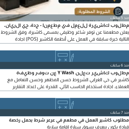
منذ 5 ساعات
مطلوب كاشيرة للعمل في مطعمنا - جدة، حي الريان.
يعلن مطعمنا عن توفر شاغر وظيفي بمسمى كاشيرة، وفق الشروط
التالية خبرة سابقة في العمل على أنظمة الكاشير (POS) اجادة
التعامل مع العمليات النقدية وعمليات الدفع الالكتروني. الالمام
بأساسيات المحاسبة واعداد التقارير اليومية ومطابقة الصندوق. الدقة
والأمانة وحسن التعامل مع العملاء. القدرة على تحمل ضغط العمل
منذ 6 ساعات
والالتزام بأوقات الدوام. يفضل من لديها
مطلوب كاشير تعلن Y Wash عن توفر وظيفة
كاشير في حي الغرابي الشروط حسن المظهر وحسن التعامل مع
العملاء. اجادة استخدام الحاسب الآلي. القدرة على اعداد التقارير
اليومية والتقفيلات المالية. الالتزام والانضباط في أوقات العمل.
المميزات دوام 10 ساعات. توفير السكن والمواصلات. مكان العمل
الرياض للتقديم يرجى إرسال السيرة الذاتية عبر
منذ 7 ساعات
مطلوب كاشير العمل في مطعم في عرعر شرط يحمل رخصة
قيادة يكون بيعرف يسوق سيارة إقامة سارية