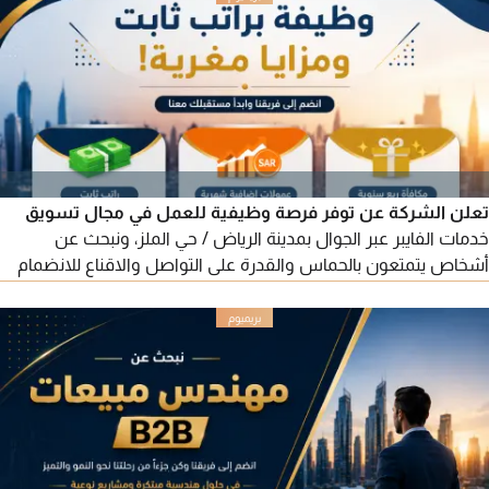
العمل. اذا كنتي جاهزة راسليني
تعلن الشركة عن توفر فرصة وظيفية للعمل في مجال تسويق
خدمات الفايبر عبر الجوال بمدينة الرياض / حي الملز، ونبحث عن
أشخاص يتمتعون بالحماس والقدرة على التواصل والاقناع للانضمام
الى فريق العمل. الشروط يفضل أن يتراوح العمر بين 18 و25 عاما،
والقدرة على التحدث والتواصل بالباقة، ويفضل اجادة اللهجة
السعودية، مع الالتزام والانضباط في أوقات العمل، وتعد الخبرة في
مجال التسويق أو خدمة العملاء ميزة اضافية. المزايا