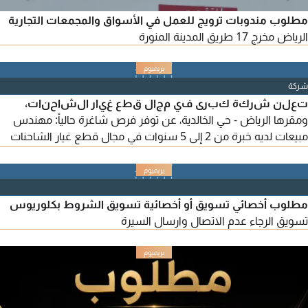
مطلوب مندوبات ترويج للعمل في الأسواق والمجمعات التجارية
الرياض مخرج 17 طريق المدينة المنورة
شركة
تعلن شركة كبرى في مجال قطع غيار الشاحنات،
ومقرها الرياض - حي الخالدية، عن توفر فرص شاغرة حالياً: مهندس
مبيعات لديه خبرة من 2 إلى 5 سنوات في مجال قطع غيار الشاحنات
في السوق السعودي، مع خلفية في قطع غيار الشاحنات في الرياض
والتوزيع حسب حاجة العمل في مدن المملكة. ويفضل أن يكون على
دراية كاملة بأسماء العلامات التالية: مرسيدس (Mercedes)، مان
(MAN)، فولفو (Volvo)، سينوتروك (Sinotruk). المتطلبات: إجادة
مطلوب أخصائي تسويق أو أخصائية تسويق الشروط بكلوريوس
اللغة الإنجليزية، إقامة.
تسويق الرجاء عدم الاتصال وارسال السيرة