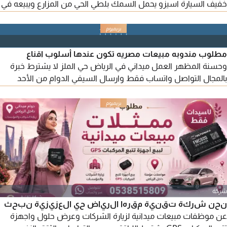
خفيف السيارة اسيزو يحمل السمك بلطي الحي من المزارع ويبيعه في
المحلات طلب مسبق، شرط أساسي وجود خبرة وعملاء لشراء العمل
مدينة الرياض حي البطحا الراتب مجزي ارسال واتساب فقط مهم
الخبرة في النشاط
مطلوب مندوبه مبيعات مصريه تكون عندها أسلوب اقناع
وحسنة المظهر العمل ميداني في الرياض حي الملز لا يشترط خبرة
بالمجال التواصل واتساب فقط وارسال السيفي الدوام من الأحد
للخميس من 9 ل 4
شركة
نحن شركة تقنية مقرها الرياض حي العزيزية نبحث
عن موظفات مبيعات ميدانية لزيارة الشركات وعرض حلول واجهزة