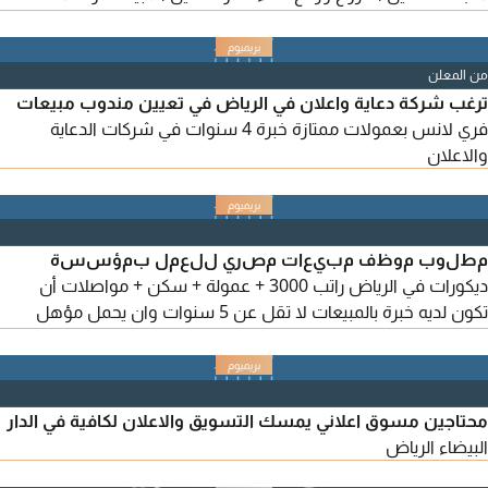
العملاء. تنفيذ زيارات ميدانية دورية ومتابعة الملاحظات التشغيلية.
دراسة وتجهيز وافتتاح الفروع الجديدة. عن أداء الفروع ومتابعة
الاجراءات التصحيحية. الشروط خبرة لا تقل عن 5 سنوات في مجال
من المعلن
الأحذية والمستلزمات الرجالية شرط أساسي للقبول
ترغب شركة دعاية واعلان في الرياض في تعيين مندوب مبيعات
فري لانس بعمولات ممتازة خبرة 4 سنوات في شركات الدعاية
والاعلان
مطلوب موظف مبيعات مصري للعمل بمؤسسة
ديكورات في الرياض راتب 3000 + عمولة + سكن + مواصلات أن
تكون لديه خبرة بالمبيعات لا تقل عن 5 سنوات وان يحمل مؤهل
جامعي لديه الخبرة واللباقة بالتعامل مع العملاء والقيام بعمل
المعاينات يرجى ارسال سيرة ذاتية CV مع الصورة الشخصية
محتاجين مسوق اعلاني يمسك التسويق والاعلان لكافية في الدار
البيضاء الرياض