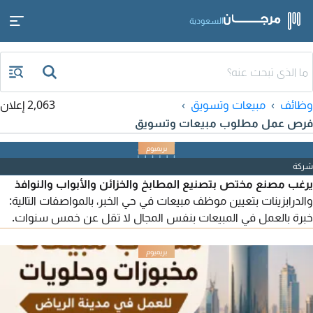
السعودية
وظائف
مبيعات وتسويق
2,063 إعلان
فرص عمل مطلوب مبيعات وتسويق
شركة
يرغب مصنع مختص بتصنيع المطابخ والخزائن والأبواب والنوافذ
والدرابزينات بتعيين موظف مبيعات في حي الخبر، بالمواصفات التالية:
خبرة بالعمل في المبيعات بنفس المجال لا تقل عن خمس سنوات.
إجادة استخدام برامج الأوفيس. إجادة استخدام على الأقل برنامجين
هندسيين ويفضل (2020 - سكتش أب - 3 دي ماكس). من يرغب
بالانضمام، نرجو إرسال السيرة على الإيميل مع ذكر الوظيفة.