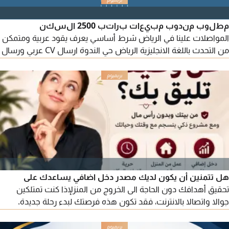
الرجاء إرسال الأعمال السابقة والسيرة الذاتية على الرقم أدناه.
مطلوب مندوب مبيعات براتب 2500 السكن
المواصلات علينا في الرياض شرط أساسي يعرف يقود عربية ومتمكن
من التحدث باللغة الانجليزية الرياض حي الندوة ارسال CV عربي ورسال
صورة شخصيه حديثة
هل تتمنين أن يكون لديك مصدر دخل اضافي يساعدك على
تحقيق أهدافك دون الحاجة الى الخروج من المنزلإذا كنت تمتلكين
جوالا واتصالا بالانترنت، فقد تكون هذه فرصتك لبدء رحلة جديدة.
شركة تسويق عالميه في السعودية لا يشترط أن تكون لديك خبرة
سابقة، فستحصلين على التوجيه والتدريب اللازمين لتتعلمي خطوات