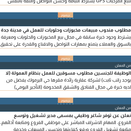
تتبع المركبات GPS يشترط اللباقة وحسن التواصل والثقة بالنفس
والاستعداد للعمل الميداني داخل الرياض المواصلات مؤمنة للراغبات
بالتقديم يرجى التواصل
مطلوب مندوب مبيعات مخبوزات وحلويات للعمل في مدينة جدة
يشترط وجود خبرة سابقة في مجال بيع المخبوزات والحلويات ومعرفة
بالسوق والعملاء يتمتع بمهارات التواصل والاقناع والقدرة على تحقيق
المبيعات نوفر راتب مجزي وعمولة مجزية لمن لديه الخبرة والكفاءة
يرجى التواصل عبر
من المعلن
الوظيفة للجنسين مطلوب مسوقين للعمل بنظام العمولة (لا
يوجد راتب ثابت) لشركة عقارية رائدة مقرها حي اليرموك يفضل من
لديه خبرة في مجال الفنادق والشقق المخدومة (التأجير اليومي)
من المعلن
نعلن عن توفر شاغر وظيفي بمسمى مدير تشغيل وتوسع
الفروع. المهام الاشراف المباشر على موظفي الفروع ومتابعة أدائهم.
متابعة تشغيل الفروع ورفع كفاءتها وتحسين المبيعات وخدمة