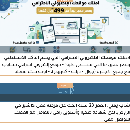
الاستهلاكية. علاقات قائمة مع العملاء مثل تجار الجملة، الموزعين،
المحلات التجارية، المطاعم، الفنادق والشركات
امتلك موقعك الإلكتروني الاحترافي الذي يدعم الذكاء الاصطناعي
بسعر مميز. ما الذي ستحصل عليه؟ - موقع إلكتروني احترافي متجاوب
مع جميع الأجهزة (جوال - تابلت - كمبيوتر). - لوحة تحكم سهلة
وبسيطة لإدارة المحتوى. - ربط كامل مع وسائل التواصل الاجتماعي.
الدعم والخدمة: - دعم فني متواصل خلال فترة الإطلاق.
شاب يمني، العمر 23 سنة ابحث عن فرصة عمل كاشير في
الرياض، لدي شهادة صحية وأسلوبي راقي بالتعامل مع العملاء،
للتواصل معي