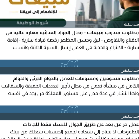
منذ ساعة
مطلوب مندوب مبيعات - مجال المواد الغذائية مهارة عالية في
الاقناع والتفاوض - لبق وحسن المظهر رخصة قيادة سارية - إقامة
سارية - الالتزام والجدية في العمل إرسال السيرة الذاتية واتساب
العمل الرياض - حي العريجاء
منذ ساعتين
مطلوب مسوقين ومسوقات للعمل بالدوام الجزئي والدوام
الكامل في منشأة تعمل في مجال تأجير المعدات الخفيفة والسقالات
ولها انتشار في عدة مدن على مستوى المملكة من يجد في نفسه
الكفاءة إرسال السيرة الذاتية على واتساب أو الايميل
منذ ساعتين
عمل حر عن بعد عن طريق الجوال للنساء فقط للجادات
الطموحات لا تحتاج الى شهادة لجميع الجنسيات شغلك من بيتك
تدريبات مجانيه مكافآت شهريه تسويق منتجات العناية بالبشرة والشعر