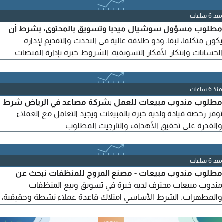
سارية قابلة للنقل، ومهارات تواصل واقناع، واجادة استخدام الحاسب
الآلي. التقديم عبر واتساب فقط يرجى كتابة موظفة مبيعات - الرياض
منذ 6 ساعات
مع السيرة الذاتية
مطلوب مسؤول سوشيال ميديا وتسويق بالمحتوى، بشرط أن
يكون متكلما، لبقا، وذو طلاقة عالية في التحدث والتقديم لإدارة
الحسابات وابتكار الأفكار التسويقية. الشروط خبرة بإدارة المنصات
وكتابة المحتوى. مهارة ممتازة في الالقاء والتواصل واتساب العمل
جنوب الرياض الشفا أو خنشليله أو العزيزية أو السويدي
منذ 6 ساعات
مطلوب مندوب مبيعات للعمل بشركة مصاعد في الرياض شرط
توفر رخصة قيادة ولديه خبرة بالمبيعات ويجيد التعامل مع العملاء
والقدرة علي تحقيق الأهداف والتارجيت المطلوب
منذ 6 ساعات
مطلوب مندوب مبيعات - مصنع المروج للمنظفات نبحث عن
مندوب مبيعات محترف لديه خبرة في تسويق وبيع المنظفات
والمطهرات. الشرط الأساسي امتلاك قاعدة عملاء نشطة وحقيقية،
والقدرة على تحقيق مبيعات من بداية العمل. المتطلبات خبرة سابقة
في مجال المبيعات. يفضل وجود خبرة في قطاع المنظفات والمنتجات