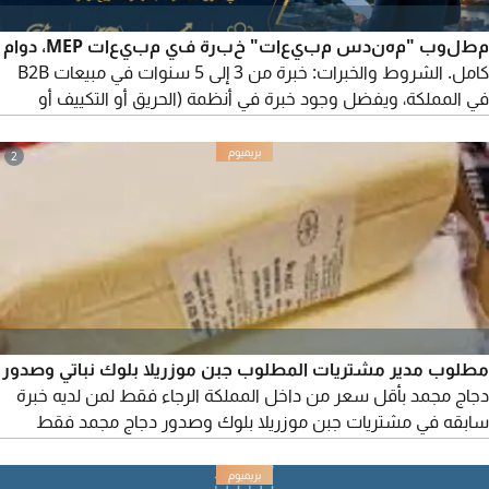
مطلوب "مهندس مبيعات" خبرة في مبيعات MEP، دوام
كامل. الشروط والخبرات: خبرة من 3 إلى 5 سنوات في مبيعات B2B
في المملكة، ويفضل وجود خبرة في أنظمة (الحريق أو التكييف أو
أنظمة المياه). امتلاك علاقات قوية ونشطة مع شركات المقاولات.
شرط التخصص في الهندسة (ميكانيكا / كهرباء). الراتب من 6500 إلى
2
8000 ريال + عمولات. يرجى ذكر اسم الوظيفة في الرسالة. العمل في
مدينة الرياض.
مطلوب مدير مشتريات المطلوب جبن موزريلا بلوك نباتي وصدور
دجاج مجمد بأقل سعر من داخل المملكة الرجاء فقط لمن لديه خبرة
سابقه في مشتريات جبن موزريلا بلوك وصدور دجاج مجمد فقط
للخبية سابقه ميداني لعدم الاحراج وتضيع الوقت الرياض السلي