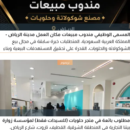
المسمى الوظيفي مندوب مبيعات مكان العمل مدينة الرياض -
المملكة العربية السعودية. المتطلبات خبرة سابقة في مجال بيع
الشوكولاته والحلويات. القدرة على تحقيق المستهدفات البيعية وبناء
علاقات قوية مع العملاء. مهارات عالية في التفاوض والاقناع. الالتزام
والجدية وتحمل مسؤوليات العمل. يفضل من لديه معرفة بسوق
الأغذية والحلويات في المملكة. المزايا الوظيفية راتب مجز. عمولات
وحوافز مجزية. توفير السكن والتنقل
مطلوب بائعة في متجر حلويات (للسيدات فقط) لمؤسسة زوارة
بيتنا التجارية في المنطقة الشرقية، القطيف، تاروت، شارع الرياض.