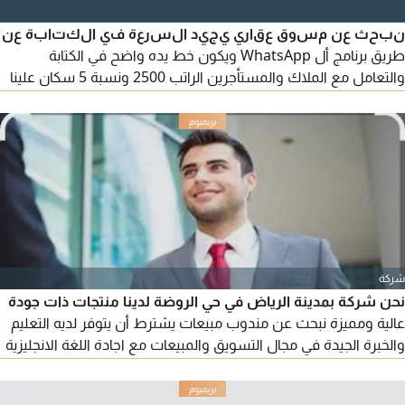
نبحث عن مسوق عقاري يجيد السرعة في الكتابة عن
طريق برنامج أل WhatsApp ويكون خط يده واضح في الكتابة
والتعامل مع الملاك والمستأجرين الراتب 2500 ونسبة 5 سكان علينا
ومواصلات علينا مكان العمل الرياض - حي الرمال
شركة
نحن شركة بمدينة الرياض في حي الروضة لدينا منتجات ذات جودة
عالية ومميزة نبحث عن مندوب مبيعات يشترط أن يتوفر لديه التعليم
والخبرة الجيدة في مجال التسويق والمبيعات مع اجادة اللغة الانجليزية
وبشرط أساسي أيضا امتلاكة سيارة للعمل لدينا / اذا تتوفر لديك
متطلبات الوظيفة نأمل التواصل فقط من خلال و ت س أ ب