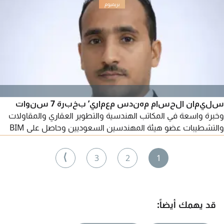
سليمان الحسام مهندس معماري’ بخبرة 7 سنوات
وخبرة واسعة في المكاتب الهندسية والتطوير العقاري والمقاولات
والتشطيبات عضو هيئة المهندسين السعوديين وحاصل على BIM
ومتقن برامج التصميم الهندسي. أقدم حلولا مبتكرة وجودة تنفيذ
عالية. أقيم في الخرج وجاهز للعمل فورا مع توفر السكن والمواصلات
⟩
3
2
1
ورخصة قيادة
قد يهمك أيضاً: