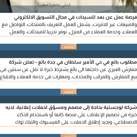
فرصة عمل عن بعد للسيدات في مجال التسويق الالكتروني
والمبيعات عبر الانترنت. يشمل العمل التعريف بالمنتجات، التواصل مع
العملاء، وخدمة العملاء من المنزل. نوفر تدريبا للمبتدئات، والعمل
يعتمد على الانجاز والعمولات. مناسب للموظفات وربات المنازل
والطالبات داخل السعودية المدينة المنورة - حي العريض
مطلوب بائع في حي الأمير سلطان في جدة بائع - تعلن شركة
مفارش العيري عن حاجتها الى بائع يشترط خبرة لا تقل عن سنتين في
بيع المفارش والمراتب والمخدات، ومهارات في خدمة العملاء والاقناع
وتحقيق الأهداف التقديم بإرسال السيرة الذاتية الى الايميل ومسمى
الايميل بائع
شركة لوجستية بحاجة إلى مصمم ومسوّق لحملات إعلانية، لديه
خبرة في تصميم الإعلانات على منصة كانفا أو باستخدام الذكاء
الاصطناعي، ويجيد إطلاق الحملات على الفيسبوك والتيك توك
وغيرها. الراتب كامل 3000 ريال شامل كل شيء. موقع الشركة في
جدة على شارع صاري مع تقاطع الستين. ولمن يجد في نفسه الرغبة،