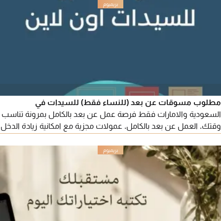
مطلوب مسوقات عن بعد (للنساء فقط) للسيدات في
السعودية والامارات فقط فرصة عمل عن بعد بالكامل بمرونة تناسب
وقتك. العمل عن بعد بالكامل. عمولات مجزية مع امكانية زيادة الدخل
حسب الانجاز. لا يشترط الخبرة، يوجد شرح ودعم للمبتدئات. ساعات
عمل مرنة تناسب ربات المنازل، الطالبات، والموظفات. اذا كنت تبحثين
عن مصدر دخل اضافي أو ترغبين بالبدء في مجال التسويق الالكتروني،
تواصلي لمعرفة التفاصيل