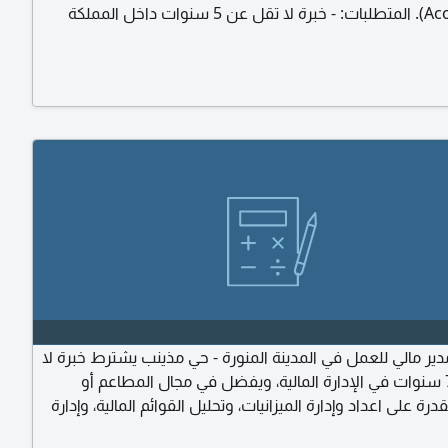
Accountant). المتطلبات: - خبرة لا تقل عن 5 سنوات داخل المملكة
العربية السعودية. - ألا يزيد العمر عن 30 سنة. - خبرة عملية في حسابات
شركات المقاولات والتطوير العقاري. - خبرة في أنظمة وبرامج ERP. - خبرة
ريق المحاسبين والإشراف على العمليات المالية. - معرفة قوية
التقارير المالية. - القدرة على إعداد...
ر مالي للعمل في المدينة المنورة - حي مذينب يشترط خبرة لا
تقل عن 7 سنوات في الإدارة المالية، ويفضل في مجال المطاعم أو
قدرة على اعداد وإدارة الميزانيات، وتحليل القوائم المالية، وإدارة
لنقدية، والاشراف على الفريق المالي، واعداد التقارير المالية