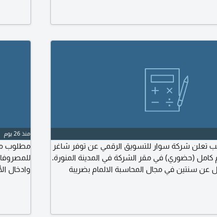
مجال المطاعم لن ينظر في أي CV غير مختص في مجال المطاعم الوظيفة
واتخاذ الق
س وليست وظيفة أخرى المقابلات أول الشهر بعد
الذاتية على
منذ 26 يوم
تعلن شركة سوار للتسويق الرقمي عن توفر شاغر
مطلوب محا
امل (حضوري) في مقر الشركة في المدينة المنورة.
للمصروفات
قل عن سنتين في مجال المحاسبة الالمام بضريبة
وادخال ال
ة هيئة الزكاة والضريبة والجمارك القدرة على تنفيذ
الأكسيل. ب
ية بما يشمل تسجيل القيود والمصاريف، اعداد
التقارير المالية متابعة الفواتير والتسويات البنكية. اجادة استخدام Excel