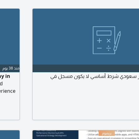
منذ 38 يوم
عدد 3 كاشير سعودي شرط أساسي لا يكون مسجل في
y in
ed
erience
xperience
eferred)
rong