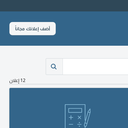
أضف إعلانك مجاناً
12 إعلان