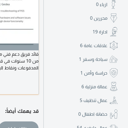
ازياء
0
محررين
0
ادارة
19
علاقات عامة
6
قائد فريق دعم فني مي
سياحة وسفر
1
حراسة وأمن
1
العمل فورا. أبرز الم
قيادة وإدارة فرق الدع
عمالة منزلية
6
الكفاءة والانتاجية. ال
عمال تنظيف
5
قد يهمك أيضاً:
حضانة اطفال
0
عمال دليفري
54