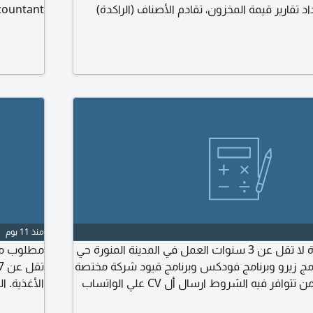
 تقارير قيمة المخزون، تقادم الأصناف (الراكدة)
صروفة وكل ما يلزم وذلك للعمل بشركة مقاولات
وان المدينة المنورة الحي طريق الهجرة شارع طريق
سيرة الذاتية + صورة
في إدارة ف
بالحسابات و
منذ 11 يوم
مطلوب محاسب خبرة لا تقل عن 3 سنوات العمل في المدينة المنورة حي
مطلوب مدي
نامج زيرو وبرنامج فودكس وبرنامج قيود شركة مختصة
بمجال المطاعم علي من تتوافر فيه الشروط ارسال أل CV علي الواتساب
الأغذية. ال
قابلة الوظيفة المتوفرة محاسب فقط وشرط خبرة في
التدفقات ا