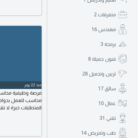
المطلوبة محاسب ولي
متفرقات
2
فرز المتقدمين
مهندس
16
برمجة
3
فنون جميلة
8
تزيين وتجميل
28
منذ 22 يوم
سائق
17
فرصة وظيفية محاسب 
محاسب للعمل بدوام ك
عمال
10
المتطلبات خبرة لا ت
القيمة المضافة وأنظم
تقني
31
جميع المهام المحاسب
طب وتمريض
14
وبرامج