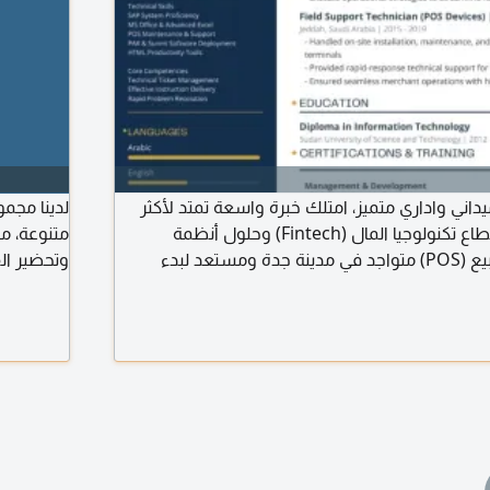
داني واداري متميز، امتلك خبرة واسعة تمتد لأكثر
لدينا مجم
من 10 سنوات في قطاع تكنولوجيا المال (Fintech) وحلول أنظمة
متنوعة، م
المدفوعات ونقاط البيع (POS) متواجد في مدينة جدة ومستعد لبدء
وتحضير الق
ؤهلات والمهارات القيادة التشغيلية خبرة طويلة في
الشاي، وم
م الفني الميدانية، وتطوير آليات العمل الاقليمية لرفع
والمقاهي،
التزام بالمعايير متابعة دقيقة لتوزيع وتسوية
أو طلب وظي