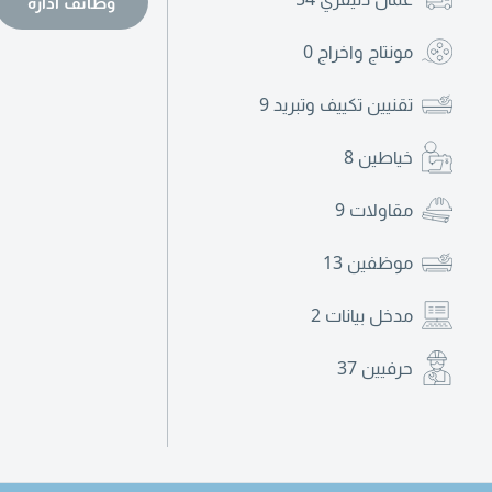
وظائف ادارة
مونتاج واخراج
0
تقنيين تكييف وتبريد
9
خياطين
8
مقاولات
9
موظفين
13
مدخل بيانات
2
حرفيين
37