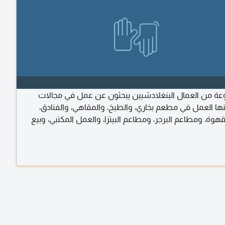
وعة من العمال البنغلادشيين يبحثون عن عمل في مجالات
نها العمل في مطعم بخاري، والطبخ، والمقاهي، والفنادق،
هوة، ومطاعم البرجر، ومطاعم البيتزا، والعمل المكتبي، وبيع
تاجر الشوكولاته، وتحميل وتفريغ البضائع، والعمل في المصانع
 والسوبر ماركت، وسائقي توصيل الطعام، وغيرها. للاستفسار
فة، يرجى الاتصال بنا أو مراسلتنا عبر