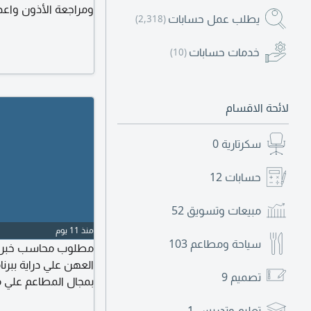
ومراجعة الأذون واعداد
يطلب عمل حسابات
(2,318)
وتكاليف البضاعة الم
للتواصل واتساب العن
خدمات حسابات
(10)
الهجرة فضلا إرسال ال
لائحة الاقسام
سكرتارية
0
حسابات
12
مبيعات وتسويق
52
منذ 11 يوم
سياحة ومطاعم
103
العهن علي دراية ببر
تصميم
9
الراتب يحدد بعد الم
تعليم وتدريس
1