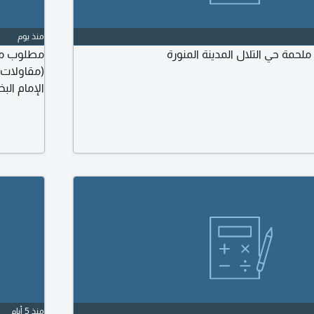
منذ يوم
مة حي التلال المدينة المنورة
مطلوب مح
(مقاولات د
الإمام البخاري. الراتب 2300 ريال
منذ 5 أيام