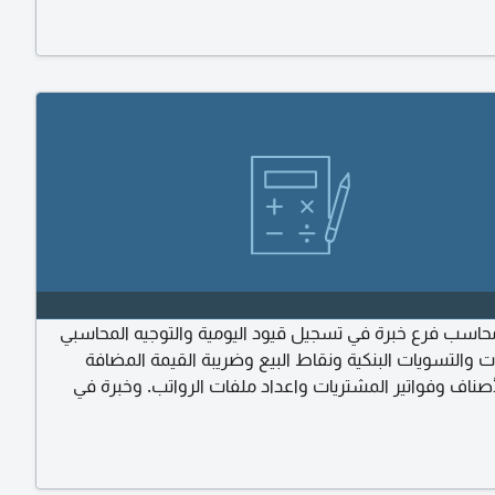
رارات المالية الداعمة للإدارة. للمهتمين، يرجى إرسال السيرة
 البريد الألكتروني
سب فرع خبرة في تسجيل قيود اليومية والتوجيه المحاسبي
 والتسويات البنكية ونقاط البيع وضريبة القيمة المضافة
أصناف وفواتير المشتريات واعداد ملفات الرواتب. وخبرة في
عد اذنكم ياريت اللي، يتواصل يكون في المدينة أو جدة