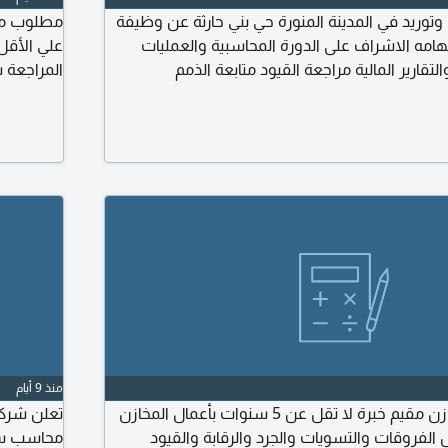
توريد في المدينة المنورة حي بني حارثة عن وظيفة
مه الاشراف على الدورة المحاسبية والعمليات
والتقارير المالية مراجعة القيود متابعة الذمم
المراجعة 
اد الميزانيات والتدفقات النقدية والالتزام بالأنظمة
الشروط
زكوية والتنسيق مع المراجعين ومتابعة الموردين
اءات المالية، خبرة 10 سنة بالمقاولات
منذ 9 أيام
مطلوب محاسب مخازن مقيم خبرة لا تقل عن 5 سنوات بأعمال المخازن
تعلن شرك
يل الفروقات والتسويات والجرد والرقابة والقيود