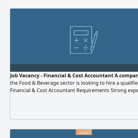
Job Vacancy - Financial & Cost Accountant A compan
the Food & Beverage sector is looking to hire a qualifi
Financial & Cost Accountant Requirements Strong exp
in financial accounting and cost accounting. Proven e
in the Food & Beverage industry (restaurants/ cafés pr
Excellent knowledge of Odoo and Foodics systems. St
skills in cost control, waste management