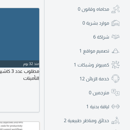
محاماه وقانون
0
موارد بشرية
0
شراكة
6
تصميم مواقع
1
منذ 32 يوم
كمبيوتر وشبكات
1
مطلوب 
التأمينات
خدمة الزبائن
12
مترجمين
0
لياقة بدنية
1
حدائق ومناظر طبيعية
2