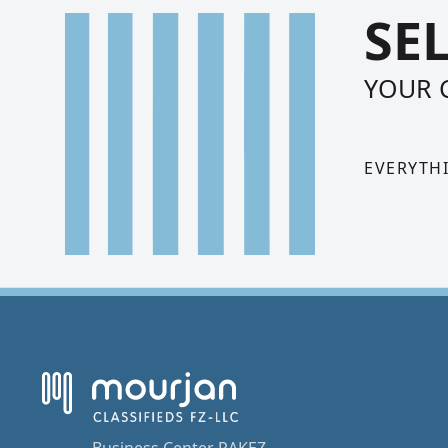
SE
YOUR 
EVERYTH
Business Center RAKEZ