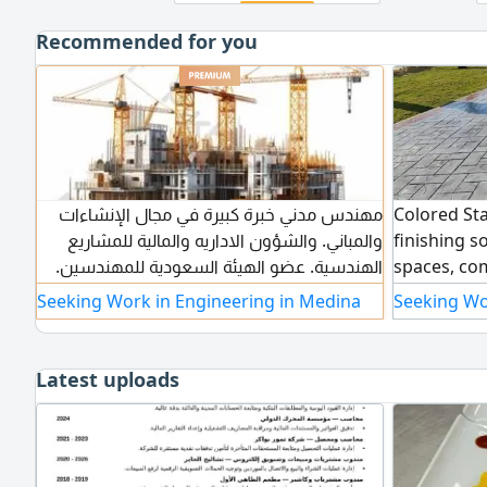
Recommended for you
مهندس مدني خبرة كبيرة في مجال الإنشاءات
Colored St
والمباني. والشؤون الاداريه والمالية للمشاريع
finishing s
الهندسية. عضو الهيئة السعودية للمهندسين.
spaces, co
أجيد التعامل مع برمج الكمبيوتر Microsoft
premium ae
Seeking Work in Engineering in Medina
Seeking Wo
والبرامج الهندسية AutoCAD. مقدرة كبيرة
poured and
لقيادة فريق العمل. والقدرة على العمل في
molds to re
ظروف قاسيه بصورة جماعية أو فردية
wood textur
Latest uploads
ensure long
against sun
Ideal for d
courtyards