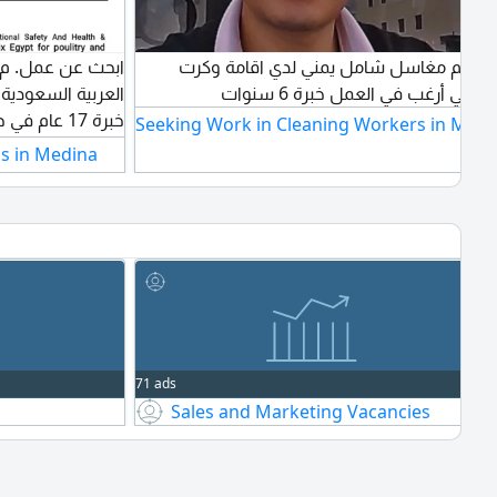
معلم مغاسل شامل يمني لدي اقامة وكرت
ابحث عن عمل. م أ
صحي أرغب في العمل خبرة 6 سنوات
العربية السعودي.
خبرة 17 عام
Seeking Work in Cleaning Workers in Medi
والصحة المهنية و
ns in Medina
والقوارض. كنت ا
كمدير رقابة وتوك
المهنية والبيئة 
بشركة فيدمكس اي
وحصلنا للشركة ع
71 ads
Sales and Marketing Vacancies