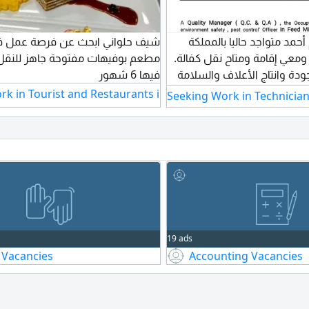
حمد متواجد حاليا بالمملكة
شيف حلواني ابحث عن فرصة عمل ف
ة ومعي إقامة ومتاح نقل كفالة
مطعم بوفيهات مفتوحة جاهز للنقل
 في جودة وانتاج الأعلاف والسلامة
فيها 6 شهور
البيئة ومكافحة الحشرات
rk in Tourist and Restaurants in Medina
Seeking Work in Technicia
عمل حتى شهر ديسمبر السابق
يد الجودة والسلامة والصحة
ومكافحة الحشرات والقوارض
جبت للأعلاف فرع بنى سويف
لى بعض شهادات الآيزو. رقم
19 ads
 Vacancies
Accounting Vacancies