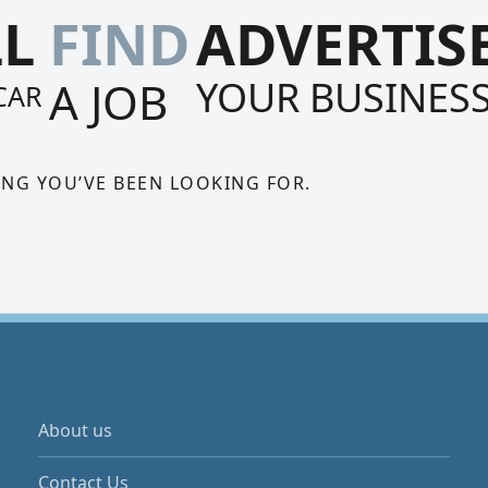
LL
FIND
ADVERTIS
A JOB
YOUR BUSINES
CAR
ING YOU’VE BEEN LOOKING FOR.
About us
Contact Us