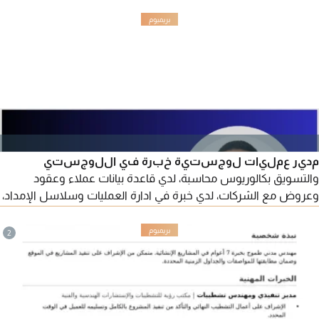
مدير عمليات لوجستية خبرة في اللوجستي
والتسويق بكالوريوس محاسبة، لدي قاعدة بيانات عملاء وعقود
وعروض مع الشركات، لدي خبرة في ادارة العمليات وسلاسل الإمداد،
والتسويق الرقمي. امتلك مهارات في اعداد التقارير اعداد العقود
والفواتير، التنسيق مع العملاء والموردين ومتابعة الطرود ومتابعة
2
المناديب وحل المشكلات، إدارة العمليات اليومية، محترف في برامج
Microsoft Office، لا مانع بالعمل بأي مجال اداري أو محاسبي