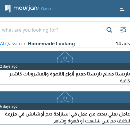
Al Qassim
Al Qassim
Homemade Cooking
14 ads
2 days ago
باريستا معلم باريستا جميع أنواع القهوة والمشروبات كاشير
كافية
6 days ago
عامل يمني يبحث عن عمل في استراحة دبخ أوشايش في مزرعة
تنظيف مجالس شليهت أو قهوة وشاهي