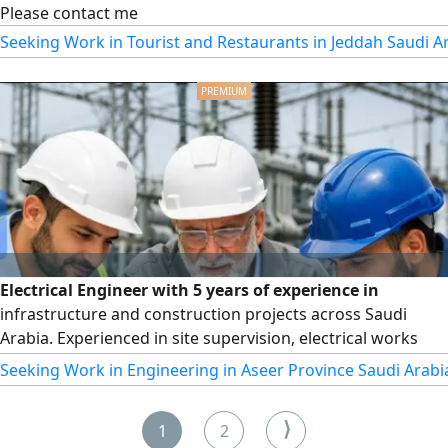
Please contact me
Seeking Work in Tourist and Restaurants in Jeddah Saudi A
Electrical Engineer with 5 years of experience in
infrastructure and construction projects across Saudi
Arabia. Experienced in site supervision, electrical works
execution, cable installation, grounding systems, lightning
Seeking Work in Engineering in Aseer Province Saudi Arabi
protection, testing, commissioning, and maintenance.
Participated in major projects including King Salman Park
⟩
1
2
and ROSHN Residential Project. Proficient in AutoCAD,