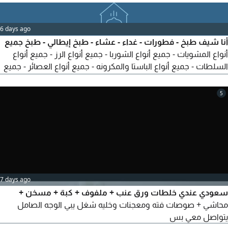
6 days ago
أنا شيف طبخ - فطورات - غداء - عشاء - طبخ إيطالي - طبخ جميع
أنواع المشويات - جميع أنواع الشوربا - جميع أنواع الرز - جميع أنواع
السلطات - جميع أنواع الباستا والمكرونه - جميع أنواع العصائر - جميع
أنواع السندويشات - وجميع أنواع الاكلات الصحية - القهوة العربي -
الشاي - واي مشروبات ساخنه - بيت أو استراحة
5
7 days ago
سعودي عندي خلطات ورق عنب + ملفوف + كبة + مسخن +
محاشي + صوصات فته ومعجنات وخليه شغل يبي الوجه الصامل
يتواصل معي بس