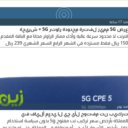
هواوي ضد العوازل مجانا، امكانية تقسيط جوال آيفون أم اندرويد، أول
3 أشهر 172.5 ريال فقط (شامل الضريبة) بعد العرض 287 ريال
شهريا (شامل الضريبة) التركيب والتأسيس مجاني
منذ 17 ساعة
عرض 5G مميز لفترة محدودة راوتر 5G + شريحة
انترنت لا محدود سرعة عالية وأداء ممتاز الراوتر مجانا مع الباقة المقدم
150 ريال فقط مسترده في الشهر الرابع السعر الشهري 239 ريال
نوصلك أينما كنت للاستفسار والاشتراك سارع بالاشتراك العرض
لفترة محدودة
منذ يوم
تركيب نت مفتوح لأي حي لا يدعم ألياف في
المملكة بأرخص سعر تركيب نت مفتوح 5g بدون سياسة استخدام
عادل بأرخص الأسعار لأي حي أو منطقة في المملكة، حتى لو ما تدعم