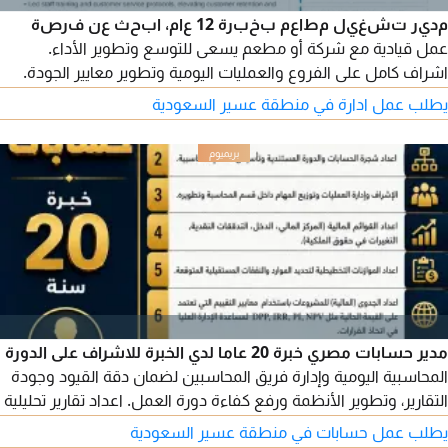
مدير تشغيل مطاعم بخبرة 12 عام، ابحث عن فرصة
عمل قيادية مع شركة أو مطعم يسعى للتوسع وتطوير الأداء.
اشراف كامل على الفروع والعمليات اليومية وتطوير معايير الجودة.
إدارة التكاليف (Cost Control) والتحكم ب Food Cost وLabor Cost.
يطلب عمل ادارة في منطقة عسير السعودية
اعداد الخطط التشغيلية وتطوير المبيعات ورضا العملاء. اتقان برامج
إدارة المطاعم وال POS. الجودة والسلامة تطبيق واشراف دقيق على
معايير سلامة الأغذية والهاسب (HACCP) وضمان الجودة
مدير حسابات مصري خبرة 20 عاما لدي الخبرة للاشراف على الدورة
المحاسبية اليومية وإدارة فريق المحاسبين لضمان دقة القيود وجودة
التقارير، وتطوير الأنظمة ورفع كفاءة دورة العمل. اعداد تقارير تحليلية
للإدارة تشمل مؤشرات الأداء والربحية والاتجاهات وتصميم نماذج
يطلب عمل حسابات في منطقة عسير السعودية