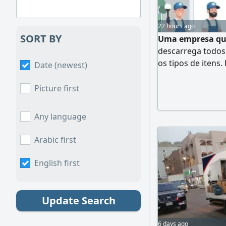
22 hours ago
SORT BY
Uma empresa que
descarrega todos
os tipos de itens
Date (newest)
cozinha. Serviço 
transporte embal
Picture first
desmontagem e in
Any language
Arabic first
English first
Update Search
6 days ago