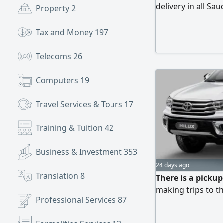
delivery in all Sa
Property
2
contact me
Tax and Money
197
Telecoms
26
Computers
19
Travel Services & Tours
17
Training & Tuition
42
Business & Investment
353
24 days ago
Translation
8
There is a pickup
making trips to t
Professional Services
87