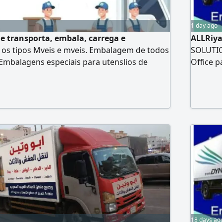
1 day ago
 transporta, embala, carrega e
ALLRiy
 os tipos Mveis e mveis. Embalagem de todos
SOLUTIO
. Embalagens especiais para utenslios de
Office p
de desmontagem e instalaço Serviço de
Saudi Ar
agem Serviço de transporte, embalagem,
your go
stalaço para escritrios
18 days ag