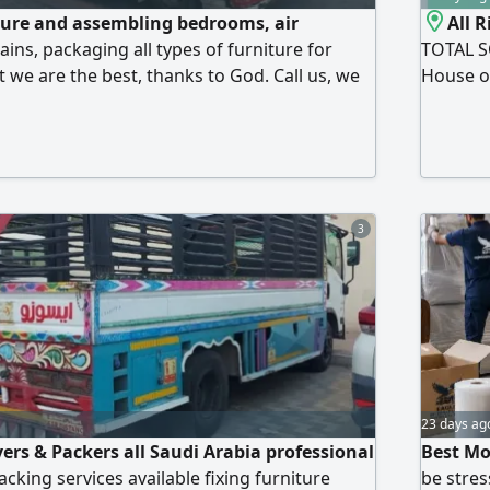
ure and assembling bedrooms, air
All 
ains, packaging all types of furniture for
TOTAL S
 we are the best, thanks to God. Call us, we
House or
er you are
kingdom 
to keep
end. Bel
Unloadin
3
23 days ag
ers & Packers all Saudi Arabia professional
Best Mo
cking services available fixing furniture
be stres