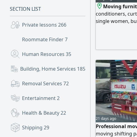
Moving furnit
SECTION LIST
conditioners, curt
single women, but
Private lessons
266
will arrive wherev
Roommate Finder
7
Human Resources
35
Building, Home Services
185
Removal Services
72
Entertainment
2
Health & Beauty
22
21 days ago
Professional mov
Shipping
29
moving shifting pa