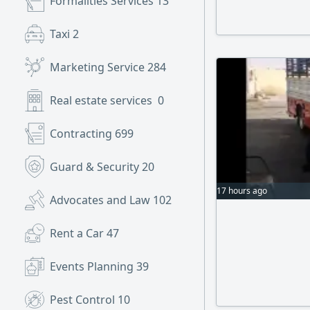
Formalities Services
13
Taxi
2
Marketing Service
284
Real estate services
0
Contracting
699
Guard & Security
20
17 hours ago
Advocates and Law
102
Rent a Car
47
Events Planning
39
Pest Control
10