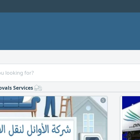
vals Services
5