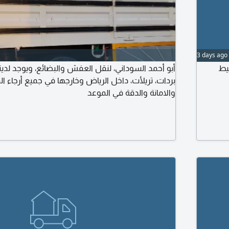
3 days ago
يط
أبو أحمد السوداني، لنقل العفش والبضائع، ويوجد لدين،
بردات، تريلأت، داخل الرياض وخارجها في جميع أرجاء ا
والامانة والدقة في الموعد