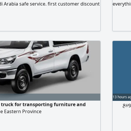
udi Arabia safe service. first customer discount
everythi
installa
Relocati
Transpor
Reinstal
13 hours a
 truck for transporting furniture and
بيع
he Eastern Province