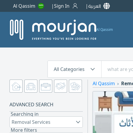
Al Qassim
Sign In
العربية
Al Qassim
All Categories
Al Qassim
Remo
ADVANCED SEARCH
Searching in
Removal Services
More filters