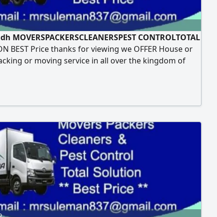
adh MOVERSPACKERSCLEANERSPEST CONTROLTOTAL
N BEST Price thanks for viewing we OFFER House or
acking or moving service in all over the kingdom of
abia, We Work with responsibility and care to keep
ods safe and transfer from one end to another end
o