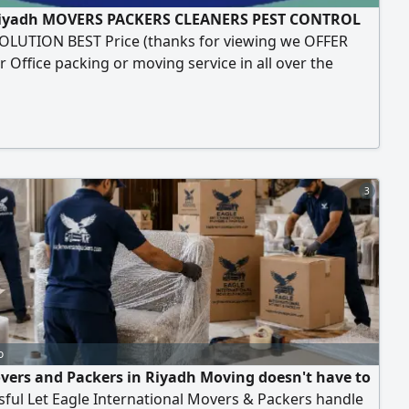
Riyadh MOVERS PACKERS CLEANERS PEST CONTROL
OLUTION BEST Price (thanks for viewing we OFFER
 Office packing or moving service in all over the
of Saudi Arabia, We Work with responsibility and care
 your goods safe and transfer from one end to another
ow are Our Services 1 - Labor Services (Loding,
g, Packing) 2 - Special services
3
o
vers and Packers in Riyadh Moving doesn't have to
sful Let Eagle International Movers & Packers handle