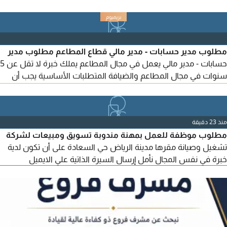
الرجاء لعدم الاحراج وتضيع الوقت لمن يملك القدرة فقط التواصل
واتساب الرياض حي الروضة
مطلوب مدير حسابات - مدير مالي قطاع المطاعم مطلوب مدير
حسابات - مدير مالي يعمل في مجال المطاعم يملك خبرة لا تقل عن 5
سنوات في مجال المطاعم والضيافة المتطلبات الأساسية يجب أن
تكون الخبرة في آخر 3 سنوات في مجال المطاعم. خبرة في نفس
المنصب لا تقل عن سنتين. اجادة اللغة الانجليزية تحدثا وكتابة. اجادة
استخدام الحاسب الآلي وبرامج الأوفيس والبرامج المحاسبية الجاهزية
منذ 23 دقيقة
للانضمام فورا. اذا كنت تستوفي
مطلوب موظفة للعمل بمهنة مندوبة تسويق ومبيعات لشركة
تشغيل وصيانة مقرها مدينة الرياض حي السعادة على أن تكون لدية
خبرة في نفس المجال نأمل إرسال السيرة الذاتية علي الايميل