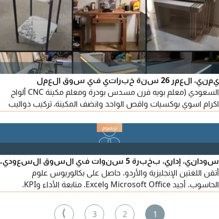
يمني، العمر 26 سنة خبراتي في سوق العمل
السعودي (معلم بويه فرن مسدس بودرة ومعلم مكينة CNC ألواح
اكرام اسوي بوكسيات واقص الواحد وانضف المكينة، تركيب دواليب
داخل الرياض تركيب مطابخ رفوف معلقة، تركيب ونجارة طاولات
الديكور ومصابيح الليد - مدخل بيانات - موزع منتجات)
سوداني، إداري، بخبرة 5 سنوات في السوق السعودي.
أتقن اللغتين الإنجليزية والأردو. حاصل على بكالوريوس علوم
الحاسوب. أجيد Microsoft Office وExcel. متابعة الأداء وKPI.
الإقامة والرخصة سارية المفعول.
⟩
3
2
1