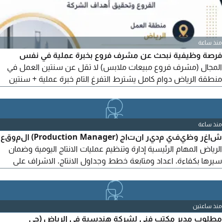
منذ ساعة
فرصة وظيفية نبحث عن مشرف فروع بخبرة عملية في نفس
المجال (مشرف فروع مبيعات ملابس) لا تقل عن سنتين العمل في
منطقة الرياض دوام كامل يشترط التفرغ التام خبرة عملية + سنتين
التواصل عبر الايميل يرجى إرسال السيرة الذاتية فقط والعنوان يكون
(مشرف فروع - العمر - الجنسية) الرجاء عدم الارسال في حال عدم
مطابقة الشروط منعا للاحراج
منذ ساعة
شاغر وظيفي مدير انتاج (Production Manager) الموقع
الرياض المهام الرئيسية إدارة وتنظيم عمليات الانتاج اليومية وضمان
سيرها بكفاءة. اعداد ومتابعة خطط وجداول الانتاج. الاشراف على
فرق العمل وتوزيع المهام ومتابعة الأداء. متابعة جودة المنتجات
والالتزام بمعايير الجودة والسلامة الغذائية. مراقبة كفاءة التشغيل
وتقليل الهدر والتكاليف. متابعة المخزون
منذ ساعتين
مطلوب مدير مكتب فني لشركة هندسية في الرياض (حي