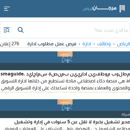
الرياض
الرياض
وظائف
ادارة
فرص عمل مطلوب ادارة
276 إعلان
مطلوب موظفين اداريين بمنصة سماجايد smaguide.
ai هي منصة ذكاء اصطناعي متاحة تستطيع من خلالها ادارة التسويق
والمحتوى والعملاء بمنصة واحدة تساعدك على إدارة التسويق الرقمي
من مكان واحد واطلاق حملات Snapchat وTikTok بمساعدة الذكاء
الاصطناعي وعرض احصائيات متقدمة لكل حملة مع توصيات إدارة
ونشر وجدولة المحتوى التواصل الاجتماعي (تيك توك + انستجرام +
شركة
فيسبوك + يوتيوب + اكس + لينكد أن) في الملقا في الرياض
مدير تشغيل بخبرة لا تقل عن 5 سنوات في إدارة وتشغيل
مطاعم الشاورما. حي النهضة. يتولى الاشراف على العمليات اليومية،