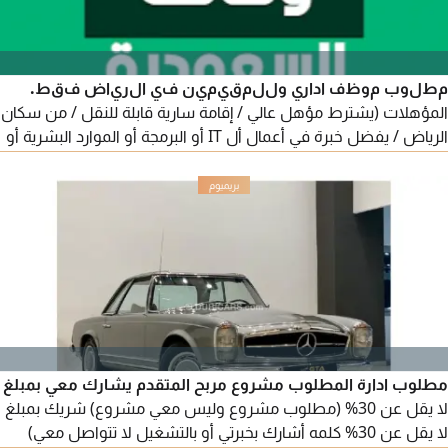
مطلوب موظف اداري وللمقيمين في الرياض فقط.
المؤهلات (يشترط مؤهل عالي / إقامة سارية قابلة للنقل / من سكان
الرياض / يفضل خبرة في أعمال أل IT أو البرمجة أو الموارد البشرية أو
التسويق أو أل AI أو أي عمل له علاقة بالبحث علي الانترنت)
المتطلبات الضرورية. السيرة الذاتية / صورة شخصية / وتسجل مقطع
صوتي مذكور به (الوظيفة المتقدم لها / المهارات والخبرات / العمل
الحالي / آخر وظيفة / آخر راتب / حالة الإقامة / مكان
مطلوب ادارة المطلوب مشروع مربح المتقدم يشارك معي بمبلغ
لا يقل عن 30% (مطلوب مشروع وليس معي مشروع) شريك بمبلغ
لا يقل عن 30% كلمه أشارك بخبرتي أو بالتشغيل لا تتواصل معي)