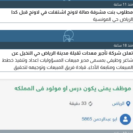
منذ 11 ساعة
ومراقبة الأعمال والمخالفات. علما بأن مقر العمل
مطلوب بنت مشرفة صالة لاونج اشتغلت في لاونج قبل كدا
الرياض حي المونسية
منذ 18 ساعة
تعلن شركة تأجير معدات ثقيلة مدينة الرياض حي النخيل عن
شاغر وظيفي بمسمى مدير مبيعات المسؤوليات اعداد وتنفيذ خطط
المبيعات ومتابعة الأداء. قيادة فريق المبيعات وتوجيهه لتحقيق
الأهداف. بناء علاقات العملاء، استقطاب عملاء جدد، وابرام
الصفقات. متابعة المنافسين، اعداد التقارير، والتنسيق مع الأقسام
الفنية والتشغيلية. الشروط خبرة لا تقل عن 7 سنوات في المجال
خبرة في مجال المعدات