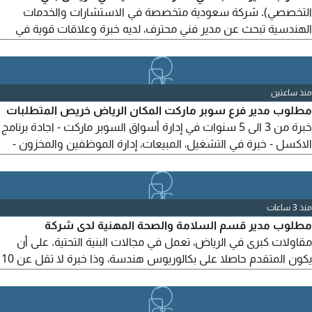
التخصصي). شركة سعودية متخصصة في الاستشارات والخدمات
الهندسية تبحث عن مدير فني محترف، لديه خبرة وعلاقات قوية في
السوق السعودي وقدرة فعلية على استقطاب وجلب المشاريع
الهندسية. المهام والمتطلبات: شبكة علاقات قوية مع الجهات
الحكومية والخاصة والشركات الكبرى والمطورين. القدرة على الوصول
منذ ساعتين
إلى أصحاب القرار واستقطاب المشاريع والفرص الهندسية. خبرة في
مطلوب مدير فرع سوبر ماركت المكان الرياض خريص المتطلبات
تطوير...
خبرة من 3 الى 5 سنوات في إدارة أسواق السوبر ماركت - اجادة برنامج
الاكسل - خبرة في التشغيل، المبيعات، إدارة الموظفين والمخزون -
القدرة على تحقيق الأهداف ورفع المبيعات للتقديم إرسال السيرة
الذاتية
منذ 3 ساعات
مطلوب مدير قسم السلامة والصحة المهنية لدى شركة
مقاولات كبرى في الرياض، تعمل في مجالات البنية التحتية. على أن
يكون المتقدم حاصلا على بكالوريوس هندسة، وذا خبرة لا تقل عن 10
سنوات، وملما بمتطلبات شركتي المياه والكهرباء والجهات الحكومية،
وسبق له العمل كمدير لقسم السلامة. كما يجب أن يكون قادرا على
اعداد الخطط والسياسات وتعميمها على مواقع العمل، وتقييم الأداء