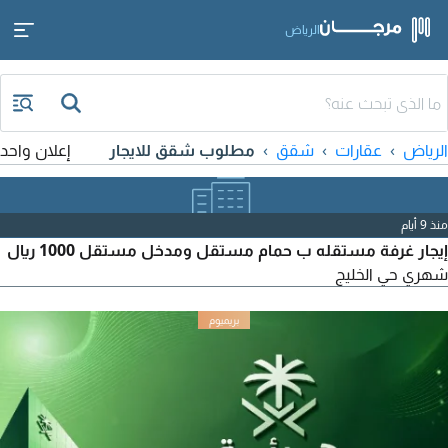
الرياض
الرياض
عقارات
شقق
مطلوب شقق للايجار
إعلان واحد
منذ 9 أيام
إيجار غرفة مستقله ب حمام مستقل ومدخل مستقل 1000 ريال
شهري حي الخليج