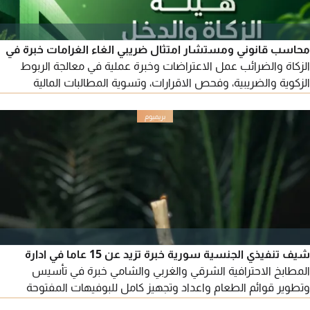
محاسب قانوني ومستشار امتثال ضريبي الغاء الغرامات خبرة في
الزكاة والضرائب عمل الاعتراضات وخبرة عملية في معالجة الربوط
الزكوية والضريبية، وفحص الاقرارات، وتسوية المطالبات المالية
متخصص في الاعتراضات الضريبية والزكوية. خبرة في المادة (14) من
اللائحة التنفيذية. خبرة في معالجة القضايا المرتبطة بالمادة (39)
والمادة (40) والمواد القانونية استشارة واحدة قد تضع حل لمشاكل
متراكمة وحلول فورية قانونية نظامية
شيف تنفيذي الجنسية سورية خبرة تزيد عن 15 عاما في ادارة
المطابخ الاحترافية الشرقي والغربي والشامي خبرة في تأسيس
وتطوير قوائم الطعام واعداد وتجهيز كامل للبوفيهات المفتوحة
التحكم بالتكاليف، وقيادة فريق العمل، وسلامة الغذاء. معروف بتقديم