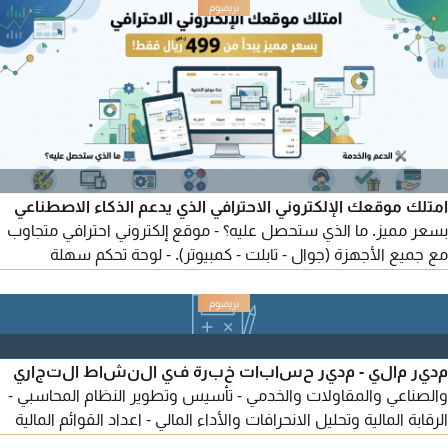
امتلك موقعك الإلكتروني الاحترافي الذي يدعم الذكاء الاصطناعي
بسعر مميز. ما الذي ستحصل عليه؟ - موقع إلكتروني احترافي متجاوب
مع جميع الأجهزة (جوال - تابلت - كمبيوتر). - لوحة تحكم سهلة
وبسيطة لإدارة المحتوى. - ربط كامل مع وسائل التواصل الاجتماعي.
الدعم والخدمة: - دعم فني متواصل خلال فترة الإطلاق.
مدير مالي - مدير حسابات خبرة في النشاط التجاري
والصناعي والمقاولات والخدمي - تأسيس وتطوير النظام المحاسبي -
الرقابة المالية وتحليل الانحرافات والأداء المالي - اعداد القوائم المالية
وفقا IFRS - ايجاد الحلول المالية لدعم اتخاذ القرار الاداري لتحسين