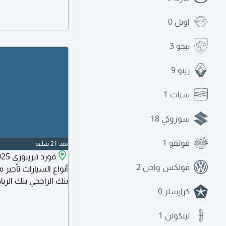
اوبل
0
بيجو
3
رينو
9
سيات
1
سوزوكي
18
فولفو
1
منذ 21 ساعة
فولكس واجن
2
أنواع السيارات تأجير
بنك الراجحي بنك الري
كرايسلر
0
شركة عبد اللطيف جميل
البنوك وبدون تحويل 
لينكولن
1
راتب