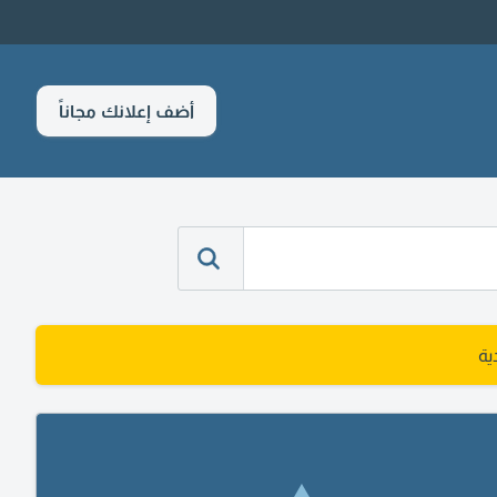
أضف إعلانك مجاناً
ية