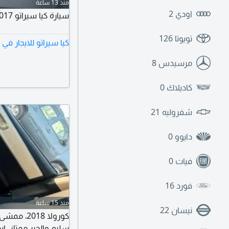
منذ 13 ساعة
اودي
2
سيارة كيا سيراتو 2017 للإيجار الشهري في الرياض
تويوتا
126
كيا سيراتو للايجار في
مرسيدس
8
كاديلاك
0
شفروليه
21
دايوو
0
فيات
0
فورد
16
منذ 15 ساعة
نيسان
22
سليم والجير ممتاز. 