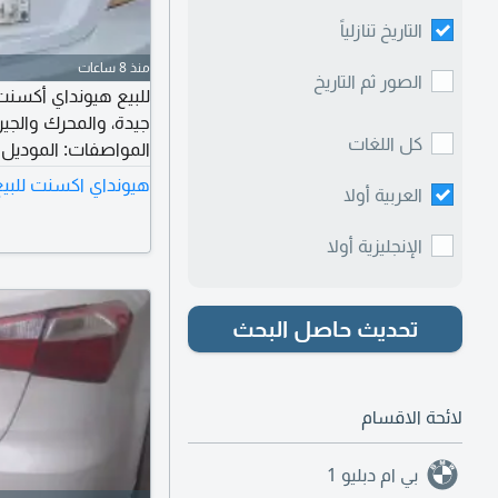
التاريخ تنازلياً
منذ 8 ساعات
الصور ثم التاريخ
جيدة، والمحرك والجير 
كل اللغات
أوتوماتيك - هيكل نظ
هيونداي اكسنت للبيع
العربية أولا
الإنجليزية أولا
تحديث حاصل البحث
لائحة الاقسام
بي ام دبليو
1