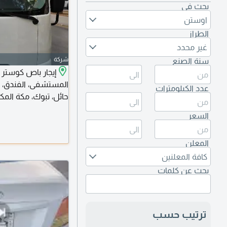
بحث في
اوستن
الطراز
غير محدد
شركة
سنة الصنع
المستشفى، الفندق، الم
عدد الكيلومترات
حائل، تبوك، مكة المكرمة
السعر
المعلن
كافة المعلنين
بحث عن كلمات
ترتيب حسب