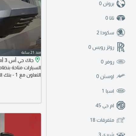
بروتن
0
تاتا
0
سكودا
2
رولز رويس
0
منذ 21 ساعة
روفر
0
السيارات متاحة بنظام 
اوستن
0
اسيا
1
تحويل راتب - بأقل ال
ام جي
45
متفرقات
18
شيري
3