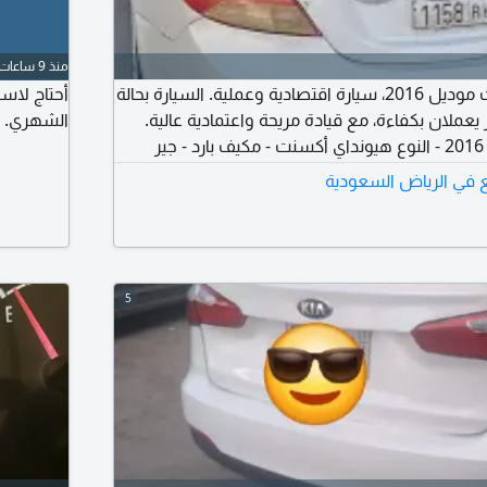
منذ 9 ساعات
للبيع هيونداي أكسنت موديل 2016، سيارة اقتصادية وعملية. السيارة بحالة
يعملان بكفاءة، مع قيادة مريحة واعتمادية عالية.
الشهري. ي
المواصفات: الموديل 2016 - النوع هيونداي أكسنت - مكيف بارد - جير
يف - جاهزة للاستخدام.
 في الرياض السعودية
5