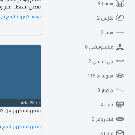
هوندا
9
تعديل بسيط. الجير و
الأرباقات سليمة.
تويوتا كورولا للبيع 
لكزس
2
همر
2
ميتسوبيشي
8
جي ام سي
2
هيونداي
119
جاكوار
0
منذ 20 ساعة
جيب
4
شفروليه كروز فل كامل للبيع، 
لاند روفر
0
شفروليه كروز للبيع 
مازدا
3