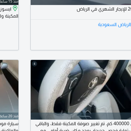
منذ 15 ساعة
المكينة وا
 الرياض السعودية
4
منذ 20 ساعة
كورولا 2018، ممشى 400000 كم. تم تغيير صوفة المكينة فقط، والباقي
استمارة فحص جديدة. يوجد مكان ضربة أمامي مع
والماكينة 