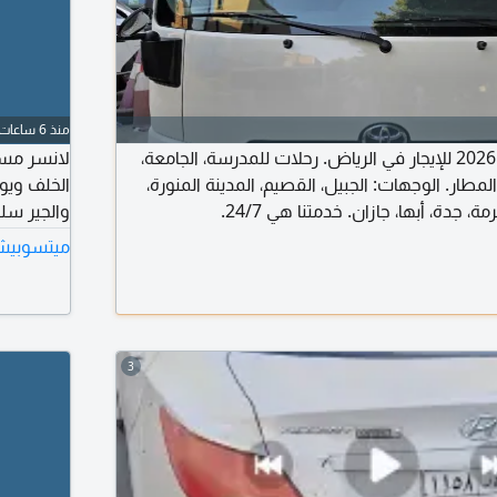
منذ 6 ساعات
إيجار باص كوستر 2026 للإيجار في الرياض. رحلات للمدرسة، الجامعة،
لانسر مست
طار. الوجهات: الجبيل، القصيم، المدينة المنورة،
الخلف ويو
، جدة، أبها، جازان. خدمتنا هي 24/7.
والجير سلي
الاستمارة
ميتسوبيشي
والسوم عل
3