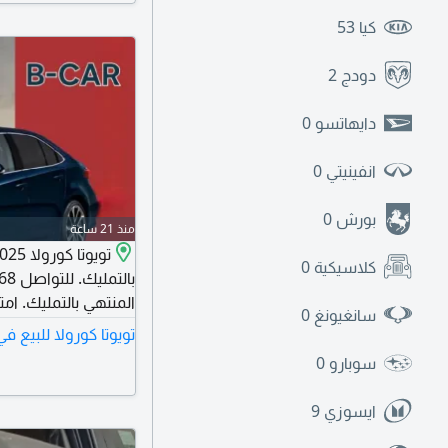
كيا
53
دودج
2
دايهاتسو
0
انفينيتي
0
بورش
0
منذ 21 ساعة
كلاسيكية
0
سانغيونغ
0
تويوتا كورولا للبيع 
سوبارو
0
بنك البلاد - لجميع عم
ايسوزي
9