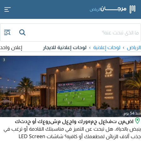
الرياض
الرياض
لوحات إعلانية
لوحات إعلانية للايجار
إعلان واحد
3
منذ 54 يوم
اضمن تفاعل جمهورك واجعل مشروعك أو حدثك
ينبض بالحياة. هل تبحث عن التميز في مناسبتك القادمة أو ترغب في
جذب آلاف الزبائن لمطعمك أو كافيه؟ شاشات LED Screen