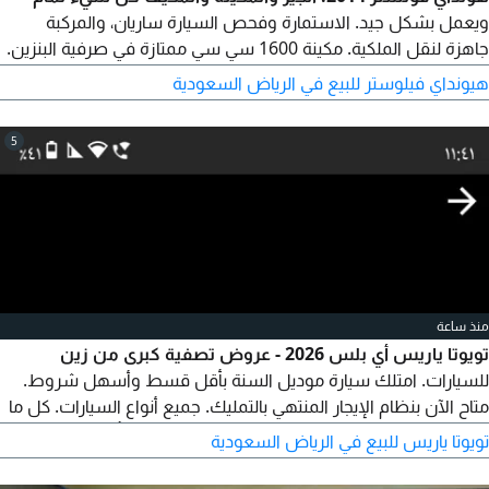
ويعمل بشكل جيد. الاستمارة وفحص السيارة ساريان، والمركبة
جاهزة لنقل الملكية. مكينة 1600 سي سي ممتازة في صرفية البنزين.
الإطارات الأربعة بحالة جيدة. الممشى 386 كم.
هيونداي فيلوستر للبيع في الرياض السعودية
5
منذ ساعة
تويوتا ياريس أي بلس 2026 - عروض تصفية كبرى من زين
للسيارات. امتلك سيارة موديل السنة بأقل قسط وأسهل شروط.
متاح الآن بنظام الإيجار المنتهي بالتمليك. جميع أنواع السيارات. كل ما
نحتاجه منك 1. هوية سارية. 2. رخصة قيادة. 3. برنت تأمينات (راتب يبدأ
تويوتا ياريس للبيع في الرياض السعودية
من 3000 ريال) اختر سيارتك واترك الباقي علينا. للتواصل المباشر مع
المستشار البيعي أ زين، الرياض، والشحن لجميع أنحاء المملكة