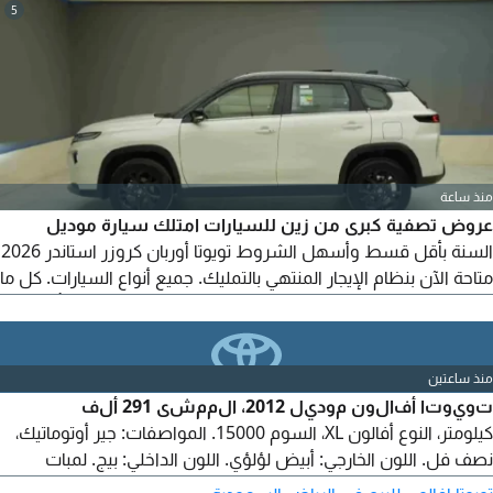
5
منذ ساعة
عروض تصفية كبرى من زين للسيارات امتلك سيارة موديل
السنة بأقل قسط وأسهل الشروط تويوتا أوربان كروزر استاندر 2026
متاحة الآن بنظام الإيجار المنتهي بالتمليك. جميع أنواع السيارات. كل ما
نحتاجه منك 1. هوية سارية المفعول. 2. رخصة قيادة 3 برنت تأمينات
(راتب يبدأ من 3000 ريال) اختر سيارتك واترك الباقي علينا. للتواصل
المباشر مع المستشار البيعي السيد زين والشحن لجميع أنحاء المملكة
منذ ساعتين
تويوتا أفالون موديل 2012، الممشى 291 ألف
كيلومتر، النوع أفالون XL، السوم 15000. المواصفات: جير أوتوماتيك،
نصف فل. اللون الخارجي: أبيض لؤلؤي. اللون الداخلي: بيج. لمبات
زينون، حساسات. الممشى 291 ألف كيلو. المكينة والجير والمحركات