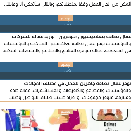
أتمكن من انجاز العمل وفقا لمتطلباتكم، وبالتالي سأتمكن أنا وعائلتي
من كسب دخل جيد. سيكون ذلك مفيدا، ولدي خبرة واسعة في هذا
المجال. للتواصل، يرجى الاتصال على الرقم
عمال نظافة بنغلاديشيون متوفرون - توريد عمالة للشركات
والمؤسسات نوفر عمال نظافة بنغلادشيين للشركات والمؤسسات
في السعودية. عمالة متوفرة للفنادق والمطاعم والمجمعات السكنية
والمصانع والمدارس والمساجد والمرافق. لطلبات العمالة
والاستفسار يرجى التواصل معنا اتصال
نوفر عمال نظافة جاهزين للعمل في مختلف المجالات
والمؤسسات والمطاعم والكافيهات والمستشفيات. عمالة جادة
وملتزمة. متوفر مجموعات أو أفراد حسب طلبك. للتواصل وطلب
العمالة التي تحتاجها، اتصل على الرقم