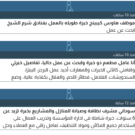
منذ 10 ساعات
موظف هاوس كيبينج خبرة طويله بالعمل بفنادق شرم الشيخ
ابحث عن عمل
منذ 10 ساعات
أنا عامل مطعم ذو خبرة وابحث عن عمل حاليا. تفاصيل خبرتي
واقامتي كالآتي الخبرات والمهارات أجيد عمل البرجر، البيتزا،
السندويشات، الفلافل، فطائر اللحم، والعقال بكفاءة عالية. وضع
الإقامة الإقامة سارية المفعول لمدة 5 أشهر (ملاحظة لا توجد لدي
كرت بلدية) الموقع الحالي الرياض، حي السلي، مخرج 18. لأي صاحب
عمل أو شركة بحاجة الى عامل لديه هذه الخبرات، يرجى التواصل
منذ 12 ساعة
سوداني مشرف نظافة وصيانة المنازل والمشاريع بخبرة تزيد عن
6 سنوات. خبرة شاملة في ادارة المؤسسة وتدريب العمال علي
استخدام جميع المكائن ومواد التنظيف، تعامل راقي مع العملاء وحل
الشكاوى ورضاهم. خدمة العملاء والاجابة علي جميع الاستفسارات