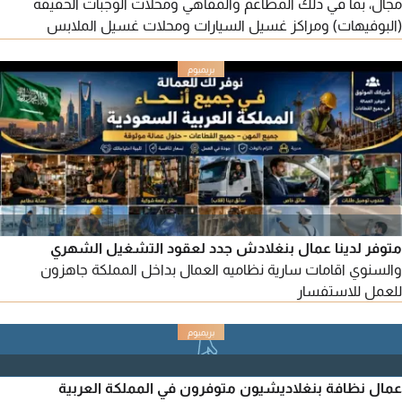
مجال، بما في ذلك المطاعم والمقاهي ومحلات الوجبات الخفيفة
(البوفيهات) ومراكز غسيل السيارات ومحلات غسيل الملابس
والمدارس الدينية والفنادق السكنية
متوفر لدينا عمال بنغلادش جدد لعقود التشغيل الشهري
والسنوي اقامات سارية نظاميه العمال بداخل المملكة جاهزون
للعمل للاستفسار
عمال نظافة بنغلاديشيون متوفرون في المملكة العربية