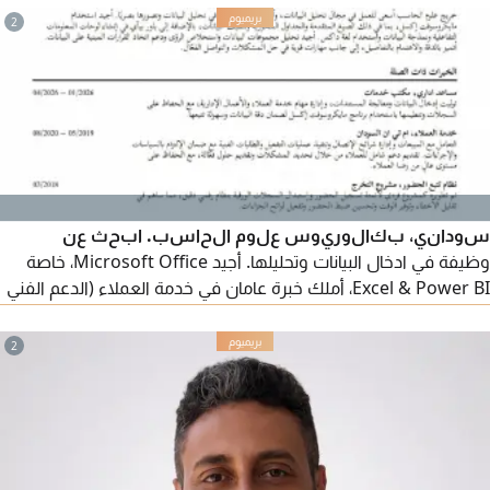
المعاينات وتحديد الأسعار إقامة سارية المفعول ورخصة متوفرة
2
سوداني، بكالوريوس علوم الحاسب. ابحث عن
وظيفة في ادخال البيانات وتحليلها. أجيد Microsoft Office، خاصة
Excel & Power BI، أملك خبرة عامان في خدمة العملاء (الدعم الفني
والمبيعات) وادخال البيانات. لدي معرفة ب Odoo (ERP وCRM)
والتسويق الرقمي، واعداد التقارير وتحليل البيانات. أجيد الانجليزية،
2
وإدارة الوقت والعمل ضمن فريق، مع مهارات تواصل قوية وحل
المشكلات. إقامة قابلة للنقل، متاح للعمل فورا