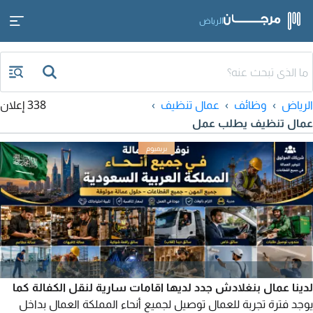
الرياض
الرياض
وظائف
عمال تنظيف
338 إعلان
عمال تنظيف يطلب عمل
لدينا عمال بنغلادش جدد لديها اقامات سارية لنقل الكفالة كما
يوجد فترة تجربة للعمال توصيل لجميع أنحاء المملكة العمال بداخل