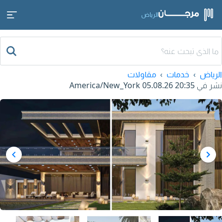
الرياض
الرياض
خدمات
مقاولات
نشر في
05.08.26 20:35
America/New_York