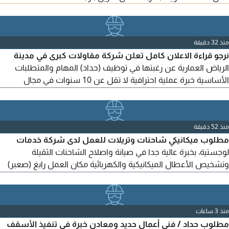
منذ 32 دقيقة
نرجو قراءة الاعلان كامل تعلن شركة مقاولات كبرى في مدينة
الرياض العمارية عن رغبتها في توظيف (حداد) المهام والمتطلبات
الأساسية خبرة عملية احترافية لا تقل عن 10 سنوات في مجال
الحدادة. اجادة تامة. القدرة العالية على تنفيذ المقاسات المطلوبة منه
بالمليم. الالتزام التام
منذ 52 دقيقة
مطلوب ميكانيكي شاحنات وتريلات للعمل لدى شركة خدمات
لوجستية، بخبرة عالية جدا في صيانة واصلاح الشاحنات الثقيلة
وتشخيص الأعطال الميكانيكية والكهربائية مكان العمل رابغ (صعبر)
نرجو عدم التواصل إلا من أصحاب الخبرة العالية جدا في مجال التريلات
والشاحنات الثقيلة
منذ 3 ساعات
مطلوب حداد / فني أعمال حديد ومعادن خبرة في تنفيذ الأسقف