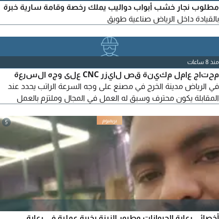
مطلوب نجار خشب أبواب دواليب يملك رخصة وقامة سارية خبرة
بالقيادة داخل الرياض صناعية طويق
منذ 8 ساعات
محتاج عامل مكينة قص لايزر CNC على وجه السرعة
في الرياض مدينة الخرج في مصنع على وجه السرعة الراتب يحدد عند
المقابلة يكون محترف وسبق له العمل في المجال وملتزم بالعمل
5
أخصائي رعاية الحيوانات وطيور الزينة بخبرة عملية في رعاية