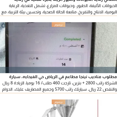
الحيوانات الأليفة، الطيور، وحيوانات المزارع، تشمل التغذية، الرعاية
اليومية، الانتاج والتفريخ، متابعة الحالة الصحية، وتحسين بيئة التربية، مع
الحرص على رفاهية الحيوان وجودة الانتاج
4
مطلوب مناديب نينجا مطاعم في الرياض حي الفيحاءه. سيارة
الشركة راتب 2800 + بنزين، تارجت 460 طلب/ 16 يوميا، الزيادة 8 ريال
والنقص 22 ريال. سيارتك راتب 5700 وجميع المصاريف عليك. الدوام
9 ساعات حد أدنى. مستلم سيارة الشركة لازم يكمل شهر كامل
لاستحقاق الراتب. يشترط إقامة ورخصة سارية، لا تتواصل اذا غير
سارية