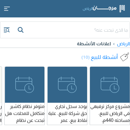
الرياض
الرياض
اعلانات الأنشطة
أنشطة للبيع
(10)
مشروع مركز ترفيهي
يوجد سجل تجاري
متوفر نظام كاشير
في الرياض للبيع،
حق شركة للبيع. علية
متكامل للمحلات هل
ر
مساحته 440م،
نقاط بيع. عمر
تبحث عن نظام
ا
يحتوي على ألعاب
السجل سنتين.
كاشير عملي وسهل
ي