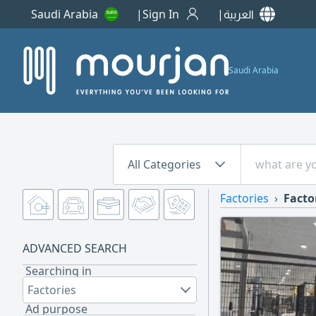
Saudi Arabia
Sign In
العربية
Saudi Arabia
All Categories
Factories
Facto
ADVANCED SEARCH
Searching in
Factories
Ad purpose