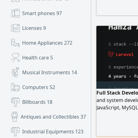
Smart phones
97
Licenses
9
Home Appliances
272
Health care
5
Musical Instruments
14
Computers
52
Full Stack Devel
and system develo
Billboards
18
JavaScript, MySQL
OpenCart. I am al
Antiques and Collectibles
37
productivity and 
seeking a web de
Industrial Equipments
123
located in Riyad