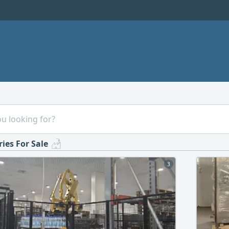
ries For Sale
3