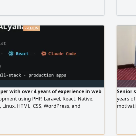
oper with over 4 years of experience in web
Senior 
pment using PHP, Laravel, React, Native,
years of
, Linux, HTML, CSS, WordPress, and
motivati
so proficient in using Cloud Code to increase
Interest
accelerate the development process. I am
organiz
velopment opportunity and am currently
followin
h my portfolio hamzaalyamani. com
procedur