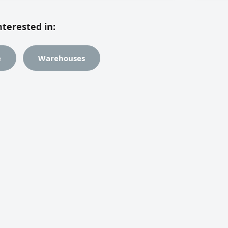
nterested in:
e
Warehouses