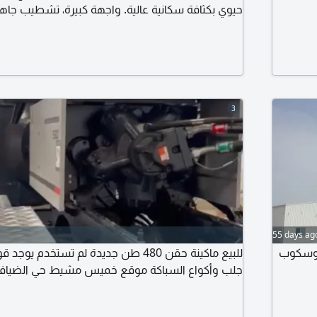
حيوي بكثافة سكانية عالية. واجهة كبيرة، تشطيب جا.
مناسب مشغل خياطة أو صالون نسائي أو مركز تجميل 
مواقف متوفرة + زبائن دائمين. فرصتك في موقع لا
المعاينة متاحة
3
55 days ag
يه وسكوب
للبيع ماكينة حقن 480 طن جديدة لم تستخدم 
جلب وأكواع السباكة موقع خميس مشيط حي الضياف