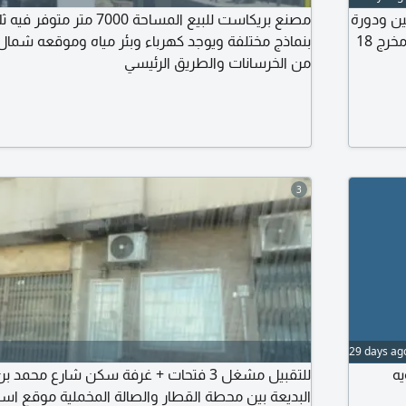
زان حديد 450م مع غرفتين ودورة
مصنع بريكاست للبيع المساحة 00
رج 18
بنماذج مختلفة ويوجد كهرباء وبئر مياه وموقعه شمال
من الخرسانات والطريق الرئيسي
3
29 days ag
يه
للتقبيل مشغل 3 فتحات + غرفة سكن شارع محم
البديعة بين محطة القطار والصالة المخملية موقع است