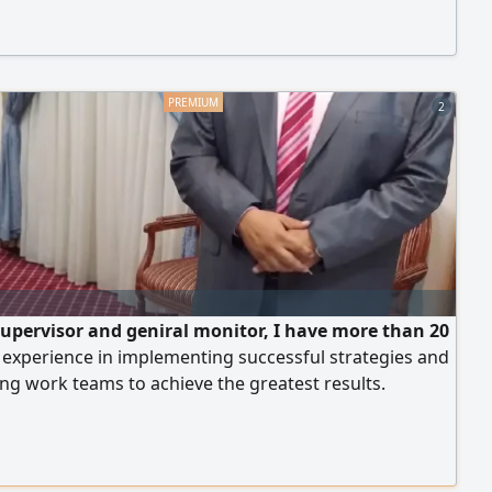
2
supervisor and geniral monitor, I have more than 20
 experience in implementing successful strategies and
ng work teams to achieve the greatest results.
ed in developing employees'skills, planning and
ing all manufacturing and production processes, and
g up the execution of occupational security and safety
es to achieve quality policy