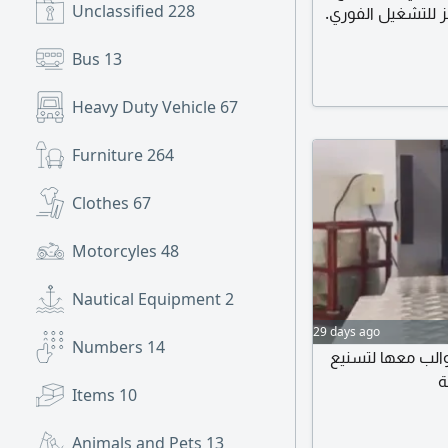
Unclassified
228
هز للتشغيل الفوري
أو أي نشاط تجاري
Bus
13
 يعوض للجادين فقط
Heavy Duty Vehicle
67
Furniture
264
Clothes
67
Motorcyles
48
Nautical Equipment
2
29 days ago
Numbers
14
يوجد قوالب معها لتسنيع
ة
Items
10
Animals and Pets
13