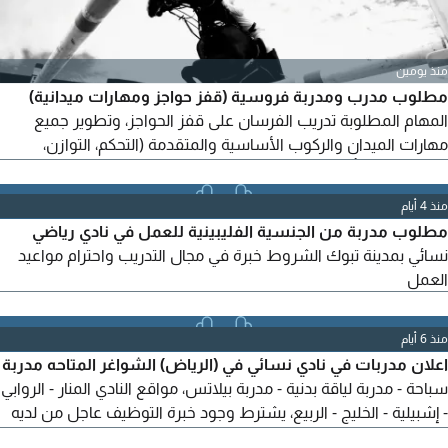
منذ يومين
مطلوب مدرب ومدربة فروسية (قفز حواجز ومهارات ميدانية)
المهام المطلوبة تدريب الفرسان على قفز الحواجز، وتطوير جميع
مهارات الميدان والركوب الأساسية والمتقدمة (التحكم، التوازن،
والسيطرة) وتأسيس ومتابعة المتدربين من المستوى المبتدئ وحتى
المتقدم
منذ 4 أيام
مطلوب مدربة من الجنسية الفليبينية للعمل في نادي رياضي
نسائي بمدينة تبوك الشروط خبرة في مجال التدريب واحترام مواعيد
العمل
منذ 6 أيام
اعلان مدربات في نادي نسائي في (الرياض) الشواغر المتاحه مدربة
سباحة - مدربة لياقة بدنية - مدربة بيلاتس، مواقع النادي المنار - الروابي
- إشبيلية - الخليج - الربيع، يشترط وجود خبرة التوظيف عاجل من لديه
خبرة إرسال السيرة الذاتية على الايميل