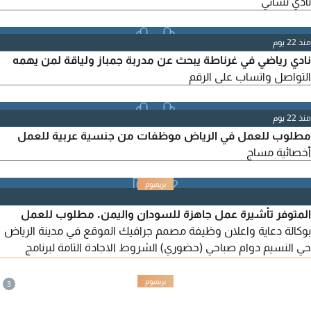
نادي نسائي
منذ 22 يوم
نادي رياضي في غرناطة يبحث عن مدربة جمباز ولياقة لمن يهمه
التواصل واتساب على الرقم
منذ 22 يوم
مطلوب للعمل في الرياض موظفات من جنسية عربية للعمل
أخصائية مساج
المتوفر تأشيرة عمل جاهزة للسودان واليمن. مطلوب للعمل
بوكالة دعاية واعلان وظيفة مصمم جرافيك الموقع في مدينة الرياض
حي النسيم دوام صباحي (حضوري) الشروط الاجادة التامة لبرنامج
الاليستريتور والفوتوشوب المزايا توفير سكن، توفير نقل للتواصل
أرسل السيرة الذاتية وملف الأعمال السابقة الى واتساب الرقم
3