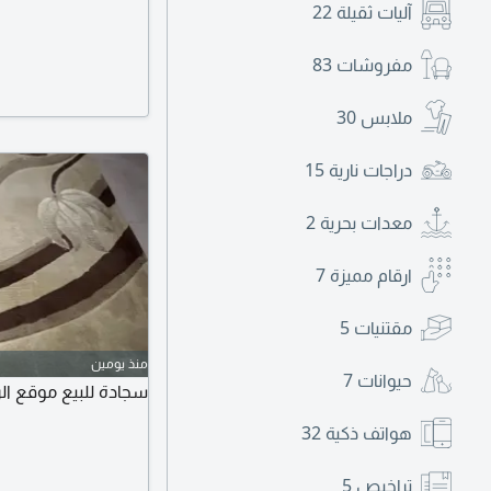
آليات ثقيلة
22
مفروشات
83
ملابس
30
دراجات نارية
15
معدات بحرية
2
ارقام مميزة
7
مقتنيات
5
منذ يومين
حيوانات
7
سجادة للبيع موقع الرياض ح
هواتف ذكية
32
تراخيص
5