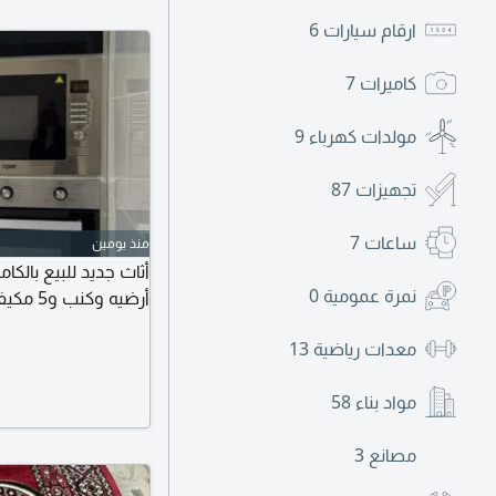
ارقام سيارات
6
كاميرات
7
مولدات كهرباء
9
تجهيزات
87
ساعات
7
منذ يومين
أثاث جديد للبيع بال
نمرة عمومية
0
أرضيه وكنب و5 مكيفات
معدات رياضية
13
مواد بناء
58
مصانع
3