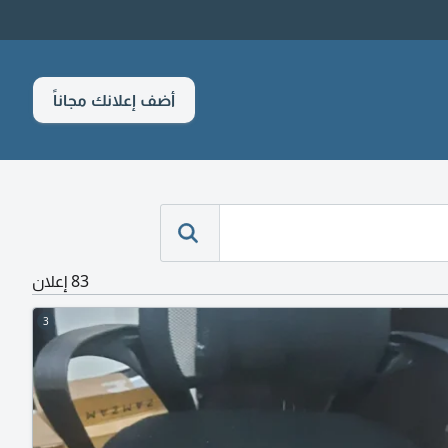
أضف إعلانك مجاناً
83 إعلان
3