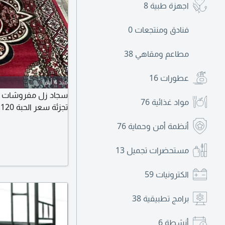
اجهزة طبية
8
فنادق ومنتجعات
0
مطاعم ومقاهي
38
عطورات
16
منذ 4 أيام
مواد غذائية
76
تجزئة سعر الحبة 120 ريال الرياض
أنظمة أمن وحماية
76
مستحضرات تجميل
13
الكترونيات
59
برامج تطبيقية
38
أنشطة
6