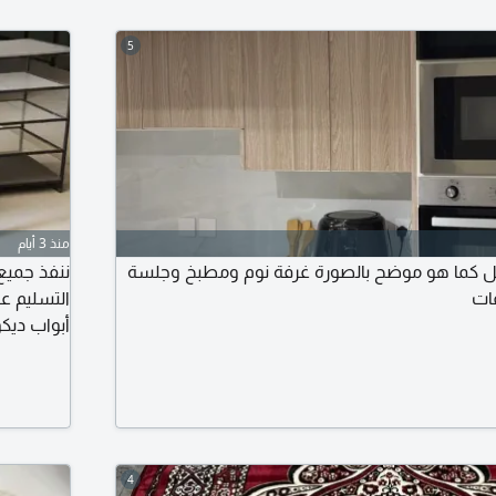
5
منذ 3 أيام
كامل كما هو موضح بالصورة غرفة نوم ومطبخ وجلسة
ننفذ جميع 
التسليم ع
أبواب ديك
4