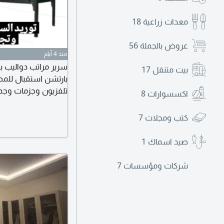
معدات زراعية
18
عروض بالجملة
56
منذ 4 أيام
سرير مراتب دواليب ب
بيت متنقل
17
بارتشن استقبال للم
تلفزيون وجزمات وجم
اكسسوارات
8
اليوم الدفع عند الاست
كتب ومجلات
7
صيد اسماك
1
شركات ومؤسسات
7