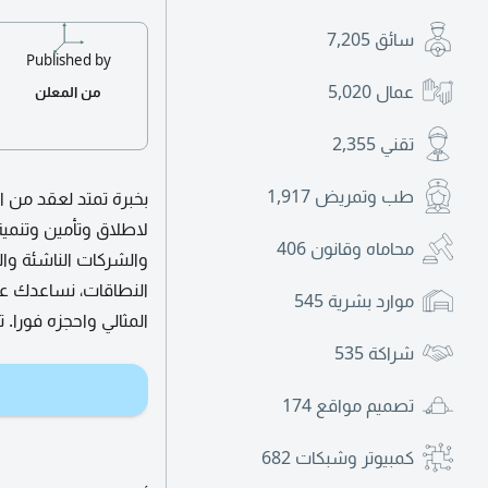
سائق
7,205
Published by
عمال
5,020
من المعلن
تقني
2,355
طب وتمريض
1,917
بخبرة تمتد لعقد من ا
لاطلاق وتأمين وتنمية
محاماه وقانون
406
والشركات الناشئة وا
النطاقات، نساعدك عل
موارد بشرية
545
المثالي واحجزه فورا.
شراكة
535
تصميم مواقع
174
كمبيوتر وشبكات
682