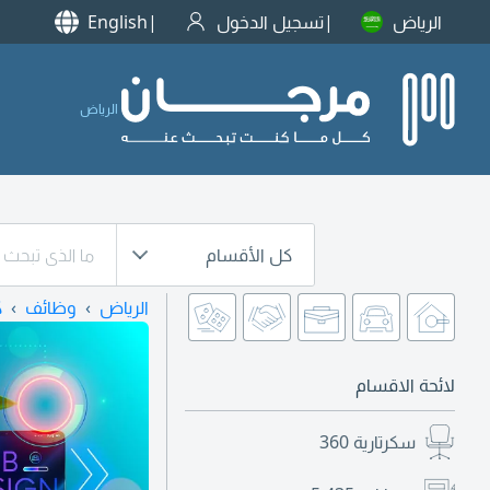
الرياض
تسجيل الدخول
English
الرياض
كل الأقسام
الرياض
وظائف
ك
لائحة الاقسام
سكرتارية
360