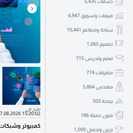
حسابات
5,435
مبيعات وتسويق
4,947
سياحة ومطاعم
10,441
تصميم
1,065
تعليم وتدريس
715
متفرقات
774
مهندس
5,864
برمجة
503
نشر في
7.08.2026 15:20:02
فنون جميلة
186
كمبيوتر وشبكات
تزيين وتجميل
1,000