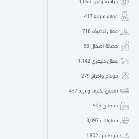
حراسة وأمن
1,090
عمالة منزلية
417
عمال تنظيف
718
حضانة اطفال
68
عمال دليفري
1,142
مونتاج واخراج
279
تقنيين تكييف وتبريد
437
خياطين
505
مقاولات
3,097
موظفين
1,802