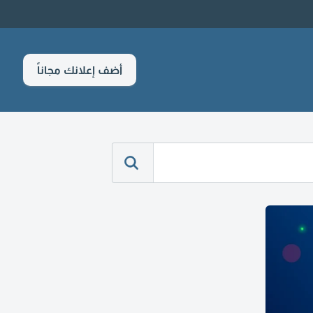
أضف إعلانك مجاناً