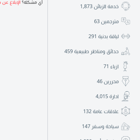
أي مشكلة؟
الإبلاغ عن ه
خدمة الزبائن
1,873
مترجمين
63
لياقة بدنية
291
حدائق ومناظر طبيعية
459
ازياء
71
محررين
46
ادارة
4,015
علاقات عامة
132
سياحة وسفر
147