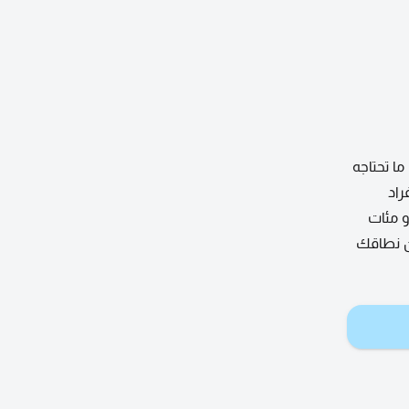
ا تحتاجه
راد
و مئات
ن نطاقك